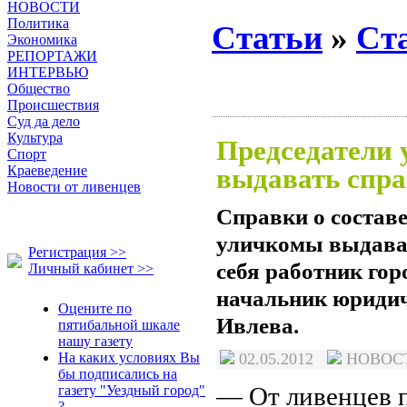
НОВОСТИ
Политика
Статьи
»
Ст
Экономика
РЕПОРТАЖИ
ИНТЕРВЬЮ
Общество
Происшествия
Суд да дело
Культура
Председатели 
Спорт
Краеведение
выдавать спр
Новости от ливенцев
Справки о составе
уличкомы выдават
Регистрация >>
себя работник го
Личный кабинет >>
начальник юридич
Оцените по
Ивлева.
пятибальной шкале
нашу газету
На каких условиях Вы
02.05.2012
НОВО
бы подписались на
— От ливенцев 
газету "Уездный город"
?