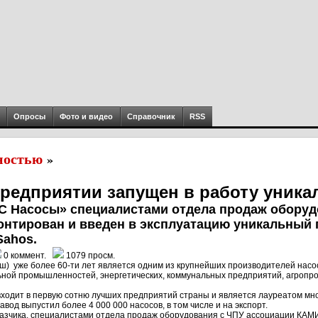
Опросы
Фото и видео
Справочник
RSS
ностью
»
редприятии запущен в работу уника
МС Насосы» специалистами отдела продаж оборуд
нтирован и введен в эксплуатацию уникальный
ahos.
0 коммент.
1079 просм.
) уже более 60-ти лет является одним из крупнейших производителей насо
ной промышленностей, энергетических, коммунальных предприятий, агропро
одит в первую сотню лучших предприятий страны и является лауреатом многи
вод выпустил более 4 000 000 насосов, в том числе и на экспорт.
казчика, специалистами отдела продаж оборудования с ЧПУ ассоциации КАМ