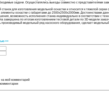
обходимые задачи. Осуществлялись выезды совместно с представителями зав
танок для изготовления модельной оснастки и относится к тяжелой серии с
и элементы оснастки с габаритами до 2500х2500х2000мм. Достоинствами дан
ения, возможность исполнения станка индивидуально в соответствии с тех
а завершена по итогам изготовлением тестовой детали по 3D-модели заказч
 производимый модельный ряд насосного оборудования, сделает модельный у
тью >>
ы на мой комментарий
 комментарии