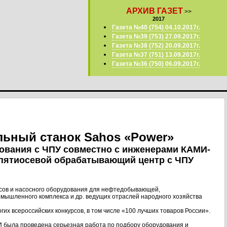
АРХИВ ГАЗЕТ
>>
2017
Газета №40 (754) 04.10.2017г.
Газета №39 (753) 27.09.2017г.
Газета №38 (752) 20.09.2017г.
Газета №37 (751) 13.09.2017г.
Газета №36 (750) 06.09.2017г.
льный станок Sahos «Power»
ования с ЧПУ совместно с инженерами КАМИ-
 пятиосевой обрабатывающий центр с ЧПУ
сов и насосного оборудования для нефтедобывающей,
мышленного комплекса и др. ведущих отраслей народного хозяйства
х всероссийских конкурсов, в том числе «100 лучших товаров России».
И была проведена серьезная работа по подбору оборудования и