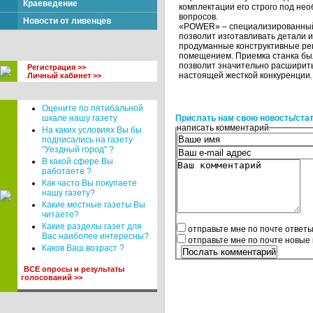
Краеведение
комплектации его строго под не
вопросов.
Новости от ливенцев
«POWER» – специализированный с
позволит изготавливать детали 
продуманные конструктивные реш
помещением. Приемка станка был
позволит значительно расширить
Регистрация >>
настоящей жесткой конкуренции.
Личный кабинет >>
Оцените по пятибальной
шкале нашу газету
Прислать нам свою новость/ста
написать комментарий
На каких условиях Вы бы
подписались на газету
"Уездный город" ?
В какой сфере Вы
работаете ?
Как часто Вы покупаете
нашу газету?
Какие местные газеты Вы
читаете?
Какие разделы газет для
отправьте мне по почте ответ
Вас наиболее интересны?
отправьте мне по почте новые
Каков Ваш возраст ?
ВСЕ опросы и результаты
голосований >>