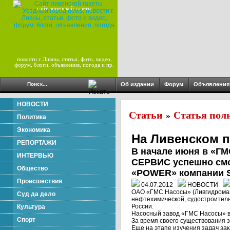
сайт ливенской газеты
новости г.Ливны, статьи, фото, видео,
форум, блоги, объявления, погода и пр.
Об издании
Форум
Объявления
НОВОСТИ
Статьи
Статья пол
»
Политика
Экономика
На Ливенском п
РЕПОРТАЖИ
В начале июня в «Г
ИНТЕРВЬЮ
СЕРВИС успешно смо
Общество
«POWER» компании S
Происшествия
04.07.2012
НОВОСТИ
ОАО «ГМС Насосы» (Ливгидромаш
Суд да дело
нефтехимической, судостроитель
России.
Культура
Насосный завод «ГМС Насосы» вх
Спорт
За время своего существования за
Еще на этапе изучения задач за