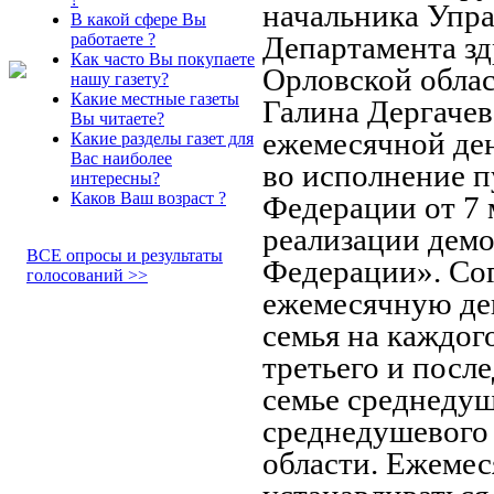
начальника Упра
В какой сфере Вы
работаете ?
Департамента зд
Как часто Вы покупаете
Орловской облас
нашу газету?
Какие местные газеты
Галина Дергачев
Вы читаете?
ежемесячной ден
Какие разделы газет для
Вас наиболее
во исполнение п
интересны?
Каков Ваш возраст ?
Федерации от 7 
реализации дем
ВСЕ опросы и результаты
Федерации». Сог
голосований >>
ежемесячную де
семья на каждог
третьего и посл
семье среднедуш
среднедушевого
области. Ежемес