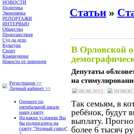
НОВОСТИ
Политика
Статьи
»
Ст
Экономика
РЕПОРТАЖИ
ИНТЕРВЬЮ
Общество
Происшествия
Суд да дело
Культура
В Орловской о
Спорт
Краеведение
демографичес
Новости от ливенцев
Депутаты облсове
на стимулирование
Регистрация >>
Личный кабинет >>
08.08.2012
НОВО
Так семьям, в к
Оцените по
пятибальной шкале
ребёнок, будут
нашу газету
На каких условиях Вы
выплату. Прогно
бы подписались на
более 6 тысяч ру
газету "Уездный город"
?