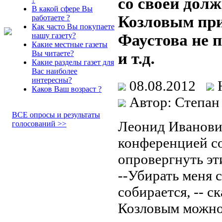
со своей долж
В какой сфере Вы
Козловым при
работаете ?
Как часто Вы покупаете
Фаустова не 
нашу газету?
Какие местные газеты
Вы читаете?
и т.д.
Какие разделы газет для
Вас наиболее
интересны?
08.08.2012
Каков Ваш возраст ?
Автор: Степан
ВСЕ опросы и результаты
Леонид Иванови
голосований >>
конференцией со
опровергнуть эт
--Убирать меня с
собирается, -- с
Козловым можно 