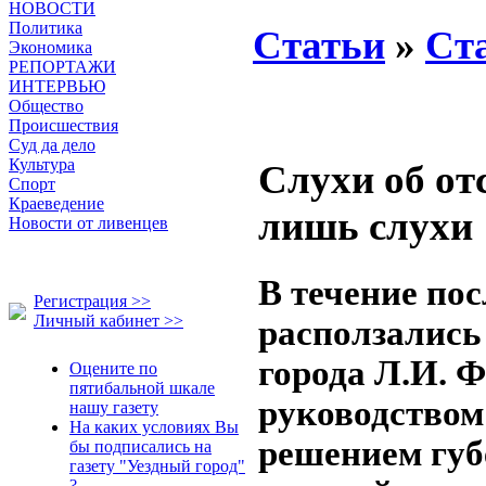
НОВОСТИ
Политика
Статьи
»
Ст
Экономика
РЕПОРТАЖИ
ИНТЕРВЬЮ
Общество
Происшествия
Суд да дело
Культура
Слухи об от
Спорт
Краеведение
лишь слухи
Новости от ливенцев
В течение по
Регистрация >>
Личный кабинет >>
расползались
города Л.И. Ф
Оцените по
пятибальной шкале
руководством
нашу газету
На каких условиях Вы
решением губ
бы подписались на
газету "Уездный город"
?