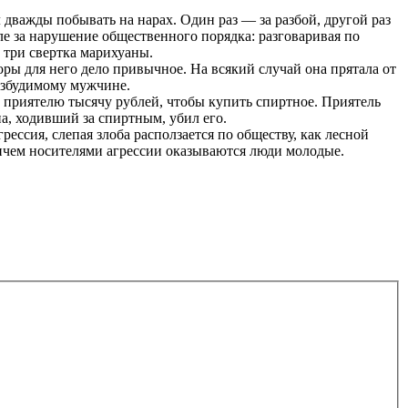
л дважды побывать на нарах. Один раз — за разбой, другой раз
е за нарушение общественного порядка: разговаривая по
 три свертка марихуаны.
оры для него дело привычное. На всякий случай она прятала от
озбудимому мужчине.
 приятелю тысячу рублей, чтобы купить спиртное. Приятель
на, ходивший за спиртным, убил его.
ессия, слепая злоба расползается по обществу, как лесной
ичем носителями агрессии оказываются люди молодые.