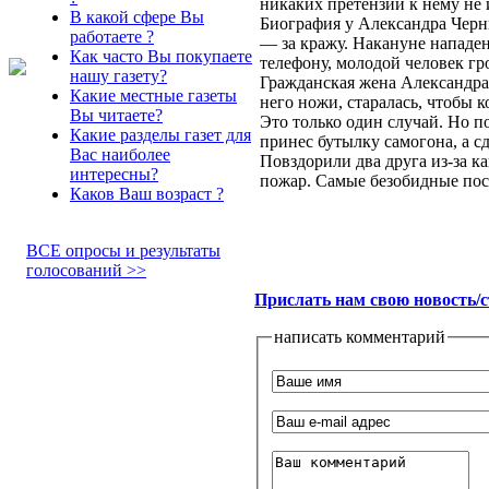
никаких претензий к нему не 
В какой сфере Вы
Биография у Александра Черны
работаете ?
— за кражу. Накануне нападе
Как часто Вы покупаете
телефону, молодой человек г
нашу газету?
Гражданская жена Александра 
Какие местные газеты
него ножи, старалась, чтобы
Вы читаете?
Это только один случай. Но 
Какие разделы газет для
принес бутылку самогона, а сд
Вас наиболее
Повздорили два друга из-за к
интересны?
пожар. Самые безобидные пос
Каков Ваш возраст ?
ВСЕ опросы и результаты
голосований >>
Прислать нам свою новость/
написать комментарий