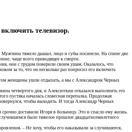
 включить телевизор.
 Мужчина тяжело дышал, лицо и губы посинели. На спине две
ниие, чаще всего приводящее к смерти.
ия, они с трудом поверили своим ушам. Оказалось, что
ом за то, что он несколько раз попросил его включить
отом женщины ушли отдыхать, а мы с Александром Черных
вина четвертого дня, и Алексюткин отказался выполнить это
этого пустяка началась словесная перепалка. Продолжая
овернулся, чтобы выходить. И тогда Александр Черных
 срочно доставили Игоря в больницу. Это и спасло ему жизнь.
в случившемся было тяжелое прошлое двадцатисемилетнего
ровления. – Не хочу, чтобы его наказывали за случившееся,