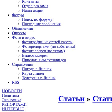
Контакты
Отдел рекламы
Наши акции
Форум
Поиск по форуму
Последние сообщения
Объявления
Опросы
Фото и видео
Фотографии из статей газеты
Фоторепортажи (по событиям)
Фотогаллерея (по темам)
Видеогаллерея
Прислать нам фото/видео
Справочник
Погода в Ливнах
Карта Ливен
Телефоны г. Ливны
RSS
НОВОСТИ
Политика
Статьи
»
Стат
Экономика
РЕПОРТАЖИ
ИНТЕРВЬЮ