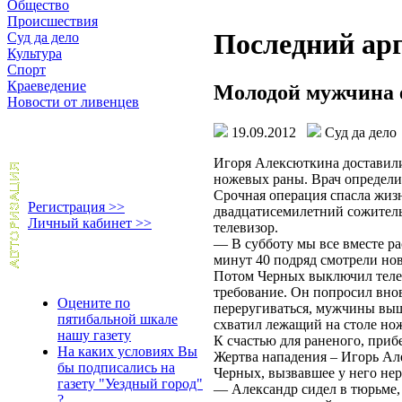
Общество
Происшествия
Последний ар
Суд да дело
Культура
Спорт
Краеведение
Молодой мужчина е
Новости от ливенцев
19.09.2012
Суд да дел
Игоря Алексюткина доставили
ножевых раны. Врач определил
Срочная операция спасла жизн
Регистрация >>
двадцатисемилетний сожитель
Личный кабинет >>
телевизор.
— В субботу мы все вместе р
минут 40 подряд смотрели нов
Потом Черных выключил телев
требование. Он попросил внов
Оцените по
переругиваться, мужчины выш
пятибальной шкале
схватил лежащий на столе но
нашу газету
К счастью для раненого, приб
На каких условиях Вы
Жертва нападения – Игорь Ал
бы подписались на
Черных, вызвавшее у него не
газету "Уездный город"
— Александр сидел в тюрьме, 
?