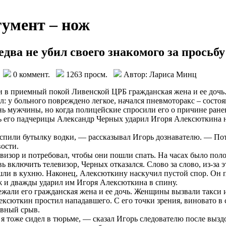
гумент – нож
два не убил своего знакомого за просьбу
о
0 коммент.
1263 просм.
Автор: Лариса Минц
 в приемный покой Ливенской ЦРБ гражданская жена и ее дочь.
: у больного повреждено легкое, начался пневмоторакс – состоя
ь мужчины, но когда полицейские спросили его о причине ранен
 его падчерицы Александр Черных ударил Игоря Алексюткина нож
аспили бутылку водки, — рассказывал Игорь дознавателю. — П
ости.
изор и потребовал, чтобы они пошли спать. На часах было поло
ь включить телевизор, Черных отказался. Слово за слово, из-за 
ли в кухню. Наконец, Алексюткину наскучил пустой спор. Он п
ж и дважды ударил им Игоря Алексюткина в спину.
ежали его гражданская жена и ее дочь. Женщины вызвали такси и
ексюткин простил нападавшего. С его точки зрения, виновато 
рвный срыв.
я тоже сидел в тюрьме, — сказал Игорь следователю после выздо