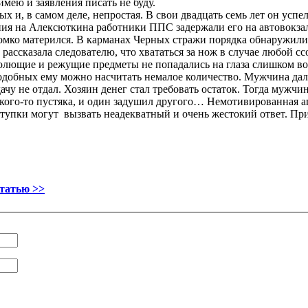
имею и заявления писать не буду.
х и, в самом деле, непростая. В свои двадцать семь лет он успе
ния на Алексюткина работники ППС задержали его на автовокзал
ромко матерился. В карманах Черных стражи порядка обнаружили
рассказала следователю, что хвататься за нож в случае любой сс
 колющие и режущие предметы не попадались на глаза слишком в
подобных ему можно насчитать немалое количество. Мужчина дал
ачу не отдал. Хозяин денег стал требовать остаток. Тогда мужчи
акого-то пустяка, и один задушил другого… Немотивированная агр
тупки могут вызвать неадекватный и очень жестокий ответ. Пр
статью >>