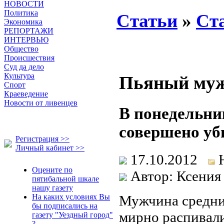
НОВОСТИ
Политика
Статьи
»
Ст
Экономика
РЕПОРТАЖИ
ИНТЕРВЬЮ
Общество
Происшествия
Суд да дело
Культура
Пьяный муж
Спорт
Краеведение
Новости от ливенцев
В понедельни
совершено уб
Регистрация >>
Личный кабинет >>
17.10.2012
Оцените по
Автор: Ксения
пятибальной шкале
нашу газету
Мужчина средних
На каких условиях Вы
бы подписались на
мирно распивали
газету "Уездный город"
?