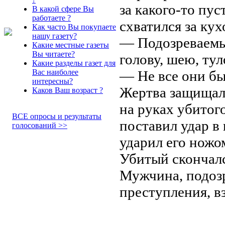
за какого-то пус
В какой сфере Вы
работаете ?
схватился за к
Как часто Вы покупаете
нашу газету?
— Подозреваемый
Какие местные газеты
Вы читаете?
голову, шею, ту
Какие разделы газет для
— Не все они б
Вас наиболее
интересны?
Жертва защищал
Каков Ваш возраст ?
на руках убитого
ВСЕ опросы и результаты
поставил удар в
голосований >>
ударил его ножо
Убитый скончалс
Мужчина, подоз
преступления, вз