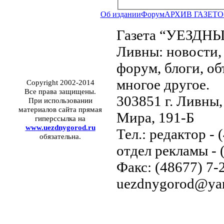
Об издании
Форум
АРХИВ ГАЗЕТ
О
Газета “УЕЗДНЫ
Ливны: новости, 
форум, блоги, об
многое другое.
Copyright 2002-2014
Все права защищены.
303851 г. Ливны,
При использовании
материалов сайта прямая
Мира, 191-Б
гиперссылка на
www.uezdnygorod.ru
Тел.: редактор - 
обязательна.
отдел рекламы - 
Факс: (48677) 7-2
uezdnygorod@yan