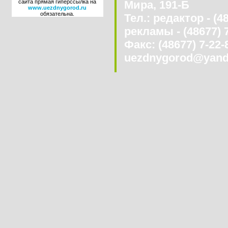
сайта прямая гиперссылка на
Мира, 191-Б
www.uezdnygorod.ru
обязательна.
Тел.: редактор - (4
рекламы - (48677) 
Факс: (48677) 7-22-8
uezdnygorod@yand