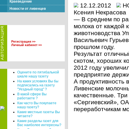
Краеведение
12.12.2012
Н
Новости от ливенцев
Ксения Некрасова
— В среднем по ра
молока от каждой 
животноводства Уп
Васильевич Гурьев
Регистрация >>
Личный кабинет >>
прошлом году.
Результат отличный
скотом, хороших к
2012 году увеличи
Оцените по пятибальной
предприятие держи
шкале нашу газету
А продуктивность 
На каких условиях Вы бы
подписались на газету
Ливенские молочны
"Уездный город" ?
качественные. Три
В какой сфере Вы
работаете ?
«Сергиевский», О
Как часто Вы покупаете
нашу газету?
переработчикам мо
Какие местные газеты Вы
читаете?
Какие разделы газет для
Вас наиболее интересны?