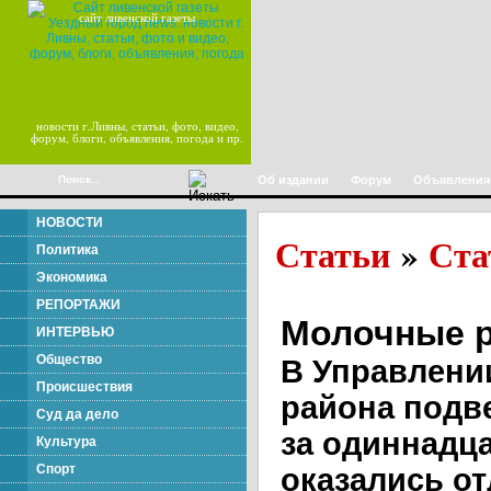
сайт ливенской газеты
новости г.Ливны, статьи, фото, видео,
форум, блоги, объявления, погода и пр.
Об издании
Форум
Объявления
НОВОСТИ
Статьи
Ста
»
Политика
Экономика
РЕПОРТАЖИ
Молочные р
ИНТЕРВЬЮ
Общество
В Управлени
Происшествия
района подв
Суд да дело
за одиннадца
Культура
Спорт
оказались о