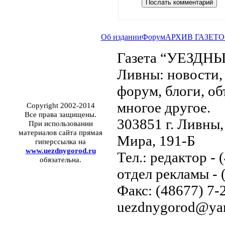
Об издании
Форум
АРХИВ ГАЗЕТ
О
Газета “УЕЗДНЫ
Ливны: новости, 
форум, блоги, об
многое другое.
Copyright 2002-2014
Все права защищены.
303851 г. Ливны,
При использовании
материалов сайта прямая
Мира, 191-Б
гиперссылка на
www.uezdnygorod.ru
Тел.: редактор - 
обязательна.
отдел рекламы - 
Факс: (48677) 7-2
uezdnygorod@yan