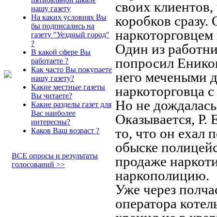
своих клиентов,
нашу газету
На каких условиях Вы
коробков сразу.
бы подписались на
наркоторговцем 
газету "Уездный город"
?
Один из работн
В какой сфере Вы
попросил Еников
работаете ?
Как часто Вы покупаете
него мечеными 
нашу газету?
Какие местные газеты
наркоторговца с
Вы читаете?
Но не дождалась 
Какие разделы газет для
Вас наиболее
Оказывается, Р.
интересны?
то, что он ехал 
Каков Ваш возраст ?
обыске полицей
ВСЕ опросы и результаты
продаже наркоти
голосований >>
наркополицию.
Уже через полча
оператора котел