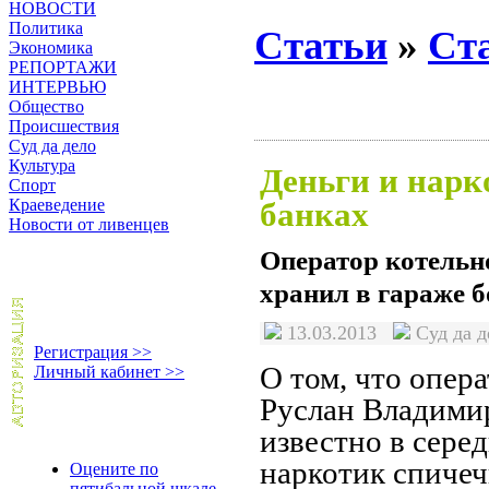
НОВОСТИ
Политика
Статьи
»
Ст
Экономика
РЕПОРТАЖИ
ИНТЕРВЬЮ
Общество
Происшествия
Суд да дело
Культура
Деньги и нарк
Спорт
Краеведение
банках
Новости от ливенцев
Оператор котельн
хранил в гараже 
13.03.2013
Суд да 
Регистрация >>
О том, что опер
Личный кабинет >>
Руслан Владимир
известно в сере
наркотик спичеч
Оцените по
пятибальной шкале