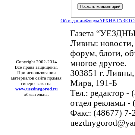
Об издании
Форум
АРХИВ ГАЗЕТ
О
Газета “УЕЗДНЫ
Ливны: новости, 
форум, блоги, об
многое другое.
Copyright 2002-2014
Все права защищены.
303851 г. Ливны,
При использовании
материалов сайта прямая
Мира, 191-Б
гиперссылка на
www.uezdnygorod.ru
Тел.: редактор - 
обязательна.
отдел рекламы - 
Факс: (48677) 7-2
uezdnygorod@yan