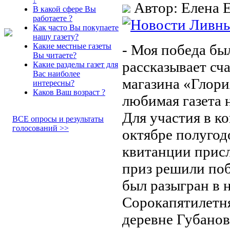
Автор: Елена 
В какой сфере Вы
работаете ?
Как часто Вы покупаете
нашу газету?
- Моя победа бы
Какие местные газеты
Вы читаете?
рассказывает сч
Какие разделы газет для
Вас наиболее
магазина «Глори
интересны?
Каков Ваш возраст ?
любимая газета 
Для участия в к
ВСЕ опросы и результаты
голосований >>
октябре полуго
квитанции присл
приз решили поб
был разыгран в н
Сорокапятилетня
деревне Губанов