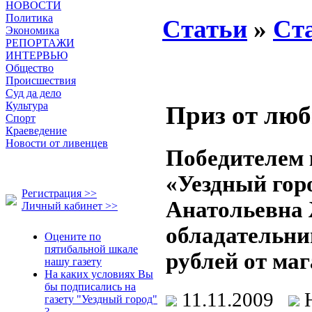
НОВОСТИ
Политика
Статьи
»
Ст
Экономика
РЕПОРТАЖИ
ИНТЕРВЬЮ
Общество
Происшествия
Суд да дело
Культура
Приз от люб
Спорт
Краеведение
Новости от ливенцев
Победителем 
«Уездный гор
Регистрация >>
Анатольевна 
Личный кабинет >>
обладательни
Оцените по
пятибальной шкале
рублей от ма
нашу газету
На каких условиях Вы
бы подписались на
11.11.2009
газету "Уездный город"
?