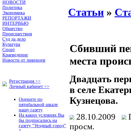
НОВОСТИ
Политика
Статьи
»
Ст
Экономика
РЕПОРТАЖИ
ИНТЕРВЬЮ
Общество
Происшествия
Суд да дело
Культура
Сбивший пеш
Спорт
Краеведение
места проис
Новости от ливенцев
Двадцать пер
Регистрация >>
Личный кабинет >>
в селе Екатер
Кузнецова.
Оцените по
пятибальной шкале
нашу газету
28.10.2009
На каких условиях Вы
бы подписались на
просм.
газету "Уездный город"
?