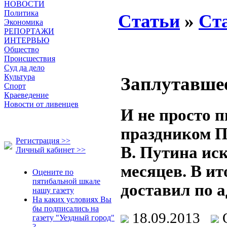
НОВОСТИ
Политика
Статьи
»
Ст
Экономика
РЕПОРТАЖИ
ИНТЕРВЬЮ
Общество
Происшествия
Суд да дело
Культура
Заплутавше
Спорт
Краеведение
Новости от ливенцев
И не просто п
праздником П
Регистрация >>
В. Путина иск
Личный кабинет >>
месяцев. В и
Оцените по
пятибальной шкале
доставил по 
нашу газету
На каких условиях Вы
бы подписались на
18.09.2013
газету "Уездный город"
?