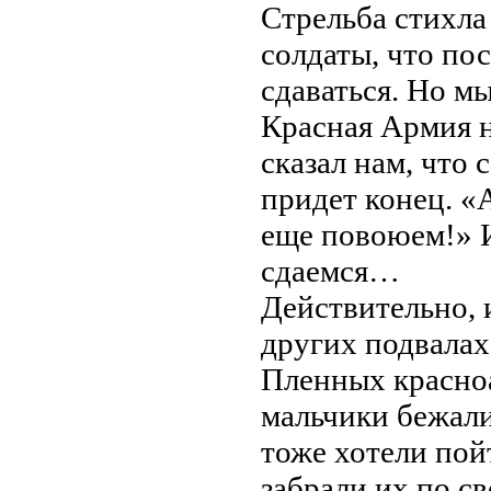
Стрельба стихла
солдаты, что пос
сдаваться. Но м
Красная Армия н
сказал нам, что 
придет конец. «
еще повоюем!» 
сдаемся…
Действительно, и
других подвалах
Пленных красноа
мальчики бежали
тоже хотели пой
забрали их по св