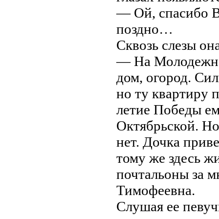
— Ой, спасибо В
поздно…
Сквозь слезы он
— На Молодежно
дом, огород. Сил
но ту квартиру 
летие Победы ем
Октябрьской. Но
нет. Дочка прив
тому же здесь ж
почтальоны за м
Тимофеевна.
Слушая ее певуч