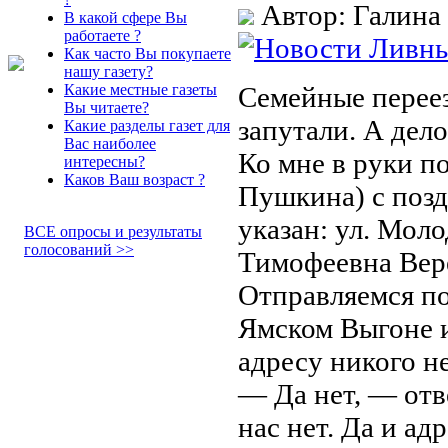
Автор: Галина
В какой сфере Вы
работаете ?
Как часто Вы покупаете
нашу газету?
Семейные переез
Какие местные газеты
Вы читаете?
запутали. А дело
Какие разделы газет для
Вас наиболее
Ко мне в руки п
интересны?
Каков Ваш возраст ?
Пушкина) с позд
указан: ул. Мол
ВСЕ опросы и результаты
голосований >>
Тимофеевна Вере
Отправляемся по
Ямском Выгоне и
адресу никого не
— Да нет, — отв
нас нет. Да и ад