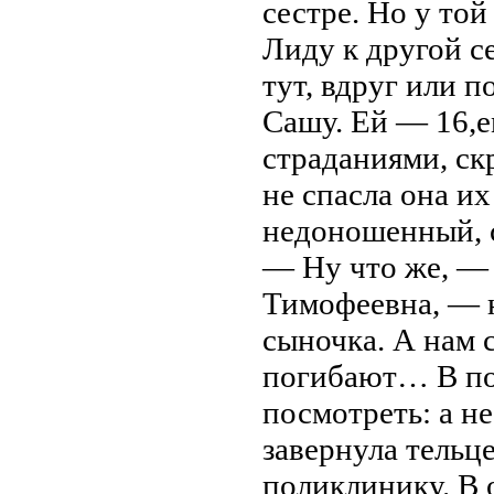
сестре. Но у то
Лиду к другой с
тут, вдруг или 
Сашу. Ей — 16,
страданиями, ск
не спасла она и
недоношенный, 
— Ну что же, —
Тимофеевна, — 
сыночка. А нам 
погибают… В по
посмотреть: а не
завернула тельце
поликлинику. В