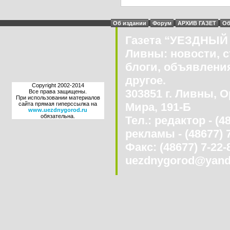
Об издании
Форум
АРХИВ ГАЗЕТ
Об
Газета “УЕЗДНЫЙ 
Ливны: новости, с
блоги, объявления
другое.
Copyright 2002-2014
303851 г. Ливны, О
Все права защищены.
При использовании материалов
сайта прямая гиперссылка на
Мира, 191-Б
www.uezdnygorod.ru
обязательна.
Тел.: редактор - (4
рекламы - (48677) 
Факс: (48677) 7-22-8
uezdnygorod@yand