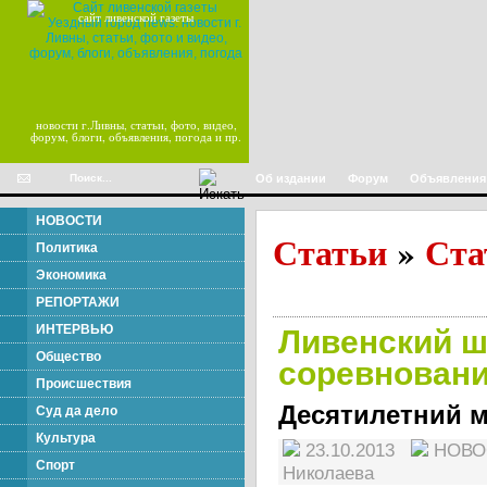
сайт ливенской газеты
новости г.Ливны, статьи, фото, видео,
форум, блоги, объявления, погода и пр.
Об издании
Форум
Объявления
НОВОСТИ
Статьи
Ста
»
Политика
Экономика
РЕПОРТАЖИ
ИНТЕРВЬЮ
Ливенский ш
Общество
соревновани
Происшествия
Десятилетний м
Суд да дело
Культура
23.10.2013
НОВ
Спорт
Николаева