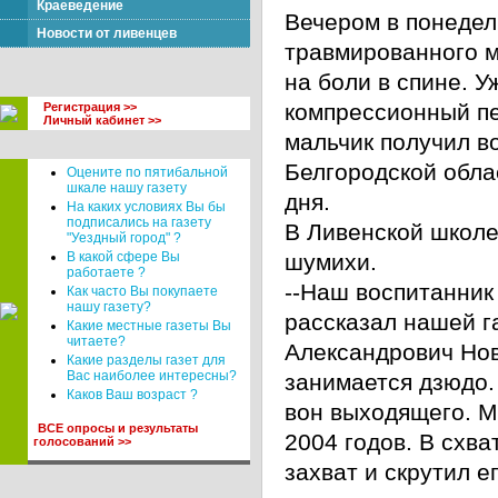
Краеведение
Вечером в понедел
Новости от ливенцев
травмированного м
на боли в спине. 
компрессионный пе
Регистрация >>
Личный кабинет >>
мальчик получил в
Белгородской обла
Оцените по пятибальной
шкале нашу газету
дня.
На каких условиях Вы бы
подписались на газету
В Ливенской школе
"Уездный город" ?
В какой сфере Вы
шумихи.
работаете ?
--Наш воспитанник 
Как часто Вы покупаете
нашу газету?
рассказал нашей г
Какие местные газеты Вы
читаете?
Александрович Нов
Какие разделы газет для
Вас наиболее интересны?
занимается дзюдо.
Каков Ваш возраст ?
вон выходящего. М
ВСЕ опросы и результаты
2004 годов. В схв
голосований >>
захват и скрутил е