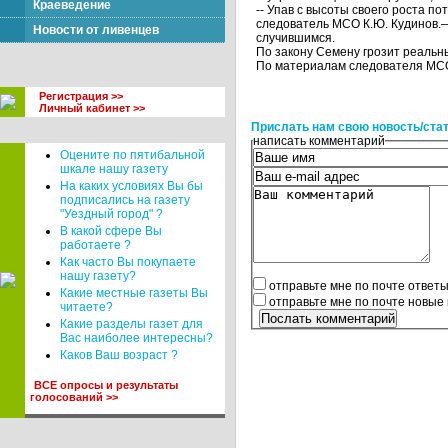
Краеведение
-- Упав с высоты своего роста п
следователь МСО К.Ю. Кудинов.—
Новости от ливенцев
случившимся.
По закону Семену грозит реальны
По материалам следователя МС
Регистрация >>
Личный кабинет >>
Прислать нам свою новость/ста
написать комментарий
Оцените по пятибальной
шкале нашу газету
На каких условиях Вы бы
подписались на газету
"Уездный город" ?
В какой сфере Вы
работаете ?
Как часто Вы покупаете
нашу газету?
отправьте мне по почте ответ
Какие местные газеты Вы
отправьте мне по почте новые
читаете?
Какие разделы газет для
Вас наиболее интересны?
Каков Ваш возраст ?
ВСЕ опросы и результаты
голосований >>