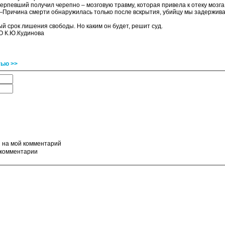
отерпевший получил черепно – мозговую травму, которая привела к отеку мозга
Причина смерти обнаружилась только после вскрытия, убийцу мы задерживать
й срок лишения свободы. Но каким он будет, решит суд.
О К.Ю.Кудинова
тью >>
ы на мой комментарий
 комментарии