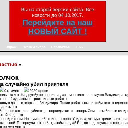
Вы на старой версии сайта. Все
новости до 04.10.2017.
Перейдите на наш
НОВЫЙ САЙТ !
Опросы
Фото и видео
Справочник
RSS
ностью
»
олчок
а случайно убил приятеля
0 коммент.
2980 просм.
льных лет. На дружбу не повлияла даже многолетняя отлучка Владимира: муж
яя по найму разные строительные работы.
новую дверь в квартире Владимира. После работы стали «обмывать» сделанно
арить его.
 более не хотел его убивать, -- оправдывается теперь Семен в кабинете след
рытой ладонью.
неподвижным. На шум прибежала его жена. Увидела, что муж хрипит, лежа на п
мельной. Повернули его на бок, чтобы, не дай Бог, не задохнулся во сне, и р
о ее муж мертв.