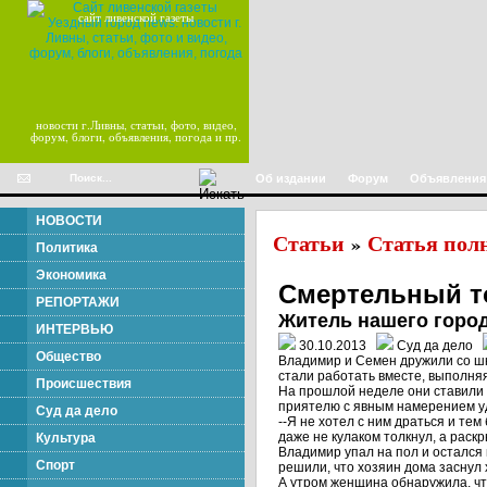
сайт ливенской газеты
новости г.Ливны, статьи, фото, видео,
форум, блоги, объявления, погода и пр.
Об издании
Форум
Объявления
НОВОСТИ
Статьи
Статья пол
»
Политика
Экономика
Смертельный т
РЕПОРТАЖИ
Житель нашего город
ИНТЕРВЬЮ
30.10.2013
Суд да дело
Общество
Владимир и Семен дружили со шко
стали работать вместе, выполн
Происшествия
На прошлой неделе они ставили 
приятелю с явным намерением уд
Суд да дело
--Я не хотел с ним драться и тем
даже не кулаком толкнул, а раск
Культура
Владимир упал на пол и остался 
Спорт
решили, что хозяин дома заснул х
А утром женщина обнаружила, чт