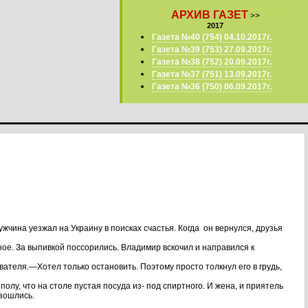
АРХИВ ГАЗЕТ
>>
2017
Газета №40 (754) 04.10.2017г.
Газета №39 (753) 27.09.2017г.
Газета №38 (752) 20.09.2017г.
Газета №37 (751) 13.09.2017г.
Газета №36 (750) 06.09.2017г.
чина уезжал на Украину в поисках счастья. Когда он вернулся, друзья
е. За выпивкой поссорились. Владимир вскочил и направился к
ователя.—Хотел только остановить. Поэтому просто толкнул его в грудь,
олу, что на столе пустая посуда из- под спиртного. И жена, и приятель
азошлись.