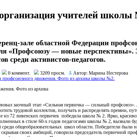
организация учителей школы 
еренц-зале областной Федерации профсо
ля «Профсоюзу — новые перспективы». З
ов среди активистов-педагогов.
И
0 коммент.
3209 просм.
Автор: Марина Нестерова
жения. Фото из архива
овал заочный этап «Сильная первичка — сильный профсоюз». Ли
плотить трудовой коллектив, получать и распределять премии, пу
апе из 72 ливенских первичек победила школа № 2. Ярко, краси
олненных в стиле 60-х годов педагогами школы № 2, вызвали бу
й среди общеобразовательных школ области. Победители были 
 скрывая своих амбиций, говорила председатель первичной п