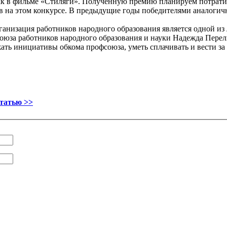
к в фильме «Стиляги». Полученную премию планируем потратить
ев на этом конкурсе. В предыдущие годы победителями аналогич
анизация работников народного образования является одной из
оюза работников народного образования и науки Надежда Пере
ть инициативы обкома профсоюза, уметь сплачивать и вести за 
статью >>