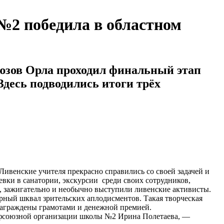
№2 победила в областном
юзов Орла проходил финальный этап
десь подводились итоги трёх
венские учителя прекрасно справились со своей задачей и
тевки в санатории, экскурсии среди своих сотрудников,
во, зажигательно и необычно выступили ливенские активисты.
рный шквал зрительских аплодисментов. Такая творческая
награждены грамотами и денежной премией.
рофсоюзной организации школы №2 Ирина Полетаева, —