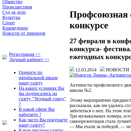
Общество
Происшествия
Профсоюзная 
Суд да дело
Культура
конкурсе
Спорт
Краеведение
Новости от ливенцев
27 февраля в конф
конкурса- фестива
Регистрация >>
ежегодных конкурс
Личный кабинет >>
12.03.2014
НОВОСТ
Оцените по
пятибальной шкале
нашу газету
Активисты профсоюзного дви
На каких условиях Вы
школы №2.
бы подписались на
газету "Уездный город"
Этому мероприятию предшеств
?
рассказали, как им удалось с
В какой сфере Вы
заботиться о них. На этом эт
работаете ?
Три музыкальных номера, исп
Как часто Вы покупаете
самопрезентация стала лучше
нашу газету?
— Мы ехали за победой, — не
Какие местные газеты