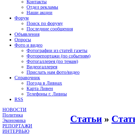
Контакты
Отдел рекламы
Наши акции
Форум
Поиск по форуму
Последние сообщения
Объявления
Опросы
Фото и видео
Фотографии из статей газеты
Фоторепортажи (по событиям)
Фотогаллерея (по темам)
Видеогаллерея
Прислать нам фото/видео
Справочник
Погода в Ливнах
Карта Ливен
Телефоны г. Ливны
RSS
НОВОСТИ
Политика
Статьи
»
Стат
Экономика
РЕПОРТАЖИ
ИНТЕРВЬЮ