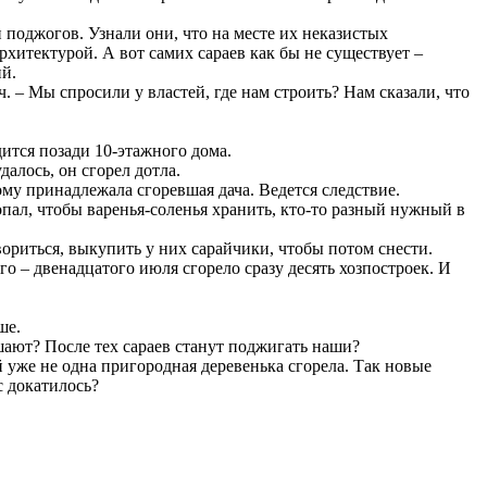
 поджогов. Узнали они, что на месте их неказистых
хитектурой. А вот самих сараев как бы не существует –
ий.
 – Мы спросили у властей, где нам строить? Нам сказали, что
дится позади 10-этажного дома.
далось, он сгорел дотла.
му принадлежала сгоревшая дача. Ведется следствие.
пал, чтобы варенья-соленья хранить, кто-то разный нужный в
ориться, выкупить у них сарайчики, чтобы потом снести.
о – двенадцатого июля сгорело сразу десять хозпостроек. И
ше.
ешают? После тех сараев станут поджигать наши?
й уже не одна пригородная деревенька сгорела. Так новые
с докатилось?