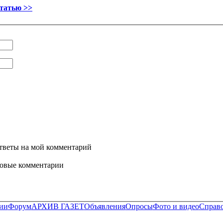
статью >>
ответы на мой комментарий
новые комментарии
ии
Форум
АРХИВ ГАЗЕТ
Объявления
Опросы
Фото и видео
Справ