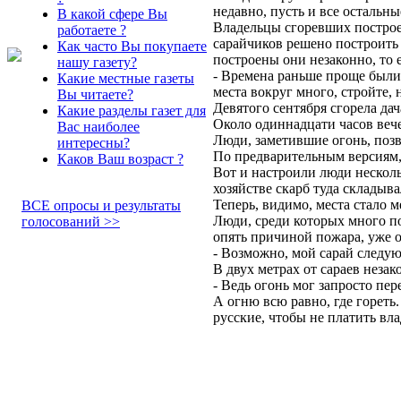
недавно, пусть и все остальны
В какой сфере Вы
Владельцы сгоревших построек
работаете ?
сарайчиков решено построить 
Как часто Вы покупаете
построены они незаконно, то 
нашу газету?
- Времена раньше проще были,
Какие местные газеты
места вокруг много, стройте, 
Вы читаете?
Девятого сентября сгорела дач
Какие разделы газет для
Около одиннадцати часов вече
Вас наиболее
Люди, заметившие огонь, позв
интересны?
По предварительным версиям, 
Каков Ваш возраст ?
Вот и настроили люди несколь
хозяйстве скарб туда складыв
Теперь, видимо, места стало 
ВСЕ опросы и результаты
Люди, среди которых много по
голосований >>
опять причиной пожара, уже 
- Возможно, мой сарай следу
В двух метрах от сараев неза
- Ведь огонь мог запросто пе
А огню всю равно, где гореть
русские, чтобы не платить вл