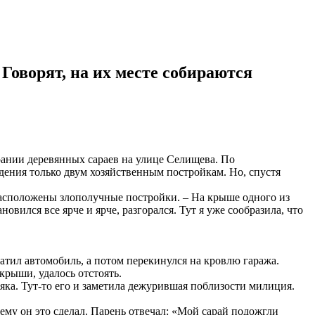
Говорят, на их месте собираются
рании деревянных сараев на улице Селищева. По
ения только двум хозяйственным постройкам. Но, спустя
 расположены злополучные постройки. – На крыше одного из
овился все ярче и ярче, разгорался. Тут я уже сообразила, что
тил автомобиль, а потом перекинулся на кровлю гаража.
крыши, удалось отстоять.
яка. Тут-то его и заметила дежурившая поблизости милиция.
чему он это сделал. Парень отвечал: «Мой сарай подожгли