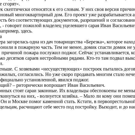
е сгорят».
 скептически относятся к его словам. У них своя версия причин
новый многоквартирный дом. Его проект уже разрабатывается ар
есть без соответствующих документов, разрешений и согласован
 - говорит пожилой владелец уцелевшего сарая Иван Васильевич.
например, здесь.
а
ра загорелась одна из дач товарищества «Березка», которое нахо
онили в пожарную часть. Тем не менее, домик спасти домик не у
причиной пожара послужил поджог. Сейчас устанавливается, ко
ко десятков сараев нестройными рядами. Кто-то там подвал выко
ал.
меньше. С хозяевами «несуществующих» построек пытались догов
жилых, согласились. Но уже скоро продавать многим стало нечег
официально установленной, явился поджог.
ющий? – риторически вопрошает Иван Васильевич.
конных стоят сараи законные. Их владельцы обеспокоены не мень
рекинуться на них, - волнуется хозяйка. – Мало ли кому они пом
. Он и Москве помог каменной стать. Кстати, в первопрестольно
адельцам, расчищают себе место под постройку. Выходит, и до на