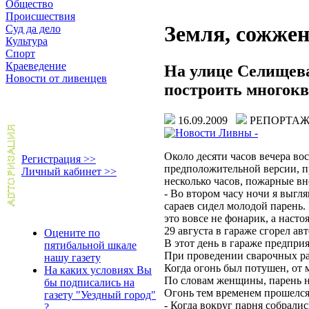
Общество
Происшествия
Земля, сожжен
Суд да дело
Культура
Спорт
Краеведение
На улице Селищева
Новости от ливенцев
построить многок
16.09.2009
РЕПОРТА
Около десяти часов вечера во
Регистрация >>
предположительной версии, п
Личный кабинет >>
несколько часов, пожарные вн
- Во втором часу ночи я выгл
сараев сидел молодой парень. 
это вовсе не фонарик, а насто
29 августа в гараже сгорел ав
Оцените по
В этот день в гараже предпр
пятибальной шкале
При проведении сварочных ра
нашу газету
Когда огонь был потушен, от 
На каких условиях Вы
По словам женщины, парень не
бы подписались на
Огонь тем временем прошелся
газету "Уездный город"
- Когда вокруг парня собралис
?