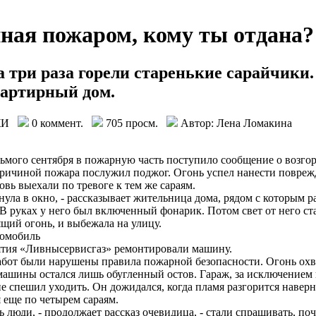
ная пожаром, кому ты отдана?
 три раза горели старенькие сарайчики. 
вартирный дом.
ЖИ
0 коммент.
705 просм.
Автор: Лена Ломакина
сьмого сентября в пожарную часть поступило сообщение о возго
ричиной пожара послужил поджог. Огонь успел нанести поврежд
овь выехали по тревоге к тем же сараям.
янула в окно, - рассказывает жительница дома, рядом с которым
В руках у него был включенный фонарик. Потом свет от него стан
ящий огонь, и выбежала на улицу.
томобиль
иятия «Ливнысервисгаз» ремонтировали машину.
бот были нарушены правила пожарной безопасности. Огонь охва
машины остался лишь обугленный остов. Гараж, за исключением 
 спешил уходить. Он дожидался, когда пламя разгорится наверн
 еще по четырем сараям.
ь люди, - продолжает рассказ очевидица, - стали спрашивать, по