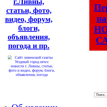
г.Ливны,
Пе
статьи, фото,
на
видео, форум,
блоги,
Н
объявления,
СА
погода и пр.