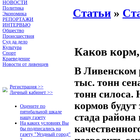
НОВОСТИ
Политика
Статьи
»
Ст
Экономика
РЕПОРТАЖИ
ИНТЕРВЬЮ
Общество
Происшествия
Суд да дело
Культура
Каков корм,
Спорт
Краеведение
Новости от ливенцев
В Ливенском 
тыс. тонн сен
Регистрация >>
тонн силоса. 
Личный кабинет >>
кормов будут 
Оцените по
пятибальной шкале
стада района 
нашу газету
На каких условиях Вы
качественног
бы подписались на
газету "Уездный город"
?