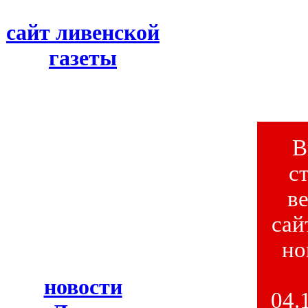
сайт ливенской
газеты
В
с
в
сай
но
новости
04.