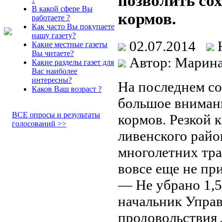
позволить со
В какой сфере Вы
кормов.
работаете ?
Как часто Вы покупаете
нашу газету?
02.07.2014
Какие местные газеты
Вы читаете?
Автор: Марина
Какие разделы газет для
Вас наиболее
интересны?
На последнем с
Каков Ваш возраст ?
большое внимани
ВСЕ опросы и результаты
кормов. Резкой 
голосований >>
ливенского райо
многолетних тра
вовсе еще не пр
— Не убрано 1,5
начальник Управ
продовольствия 