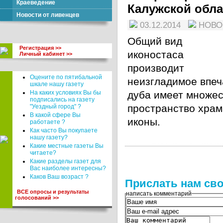
Краеведение
Калужской обла
Новости от ливенцев
03.12.2014
НОВ
Общий вид
Регистрация >>
иконостаса
Личный кабинет >>
производит
Оцените по пятибальной
неизгладимое впеч
шкале нашу газету
На каких условиях Вы бы
дуба имеет множес
подписались на газету
пространство хра
"Уездный город" ?
В какой сфере Вы
иконы.
работаете ?
Как часто Вы покупаете
нашу газету?
Какие местные газеты Вы
читаете?
Какие разделы газет для
Вас наиболее интересны?
Каков Ваш возраст ?
Прислать нам сво
ВСЕ опросы и результаты
написать комментарий
голосований >>