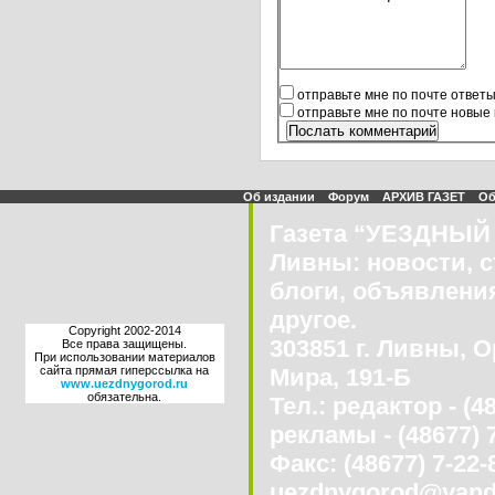
отправьте мне по почте ответ
отправьте мне по почте новые
Об издании
Форум
АРХИВ ГАЗЕТ
Об
Газета “УЕЗДНЫЙ 
Ливны: новости, с
блоги, объявления
другое.
Copyright 2002-2014
303851 г. Ливны, О
Все права защищены.
При использовании материалов
сайта прямая гиперссылка на
Мира, 191-Б
www.uezdnygorod.ru
обязательна.
Тел.: редактор - (4
рекламы - (48677) 
Факс: (48677) 7-22-8
uezdnygorod@yand