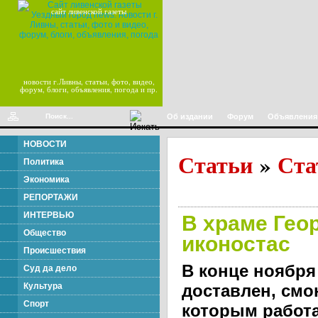
сайт ливенской газеты
новости г.Ливны, статьи, фото, видео,
форум, блоги, объявления, погода и пр.
Об издании
Форум
Объявления
НОВОСТИ
Статьи
Ста
»
Политика
Экономика
РЕПОРТАЖИ
ИНТЕРВЬЮ
В храме Гео
Общество
иконостас
Происшествия
В конце ноября
Суд да дело
Культура
доставлен, смо
Спорт
которым работ