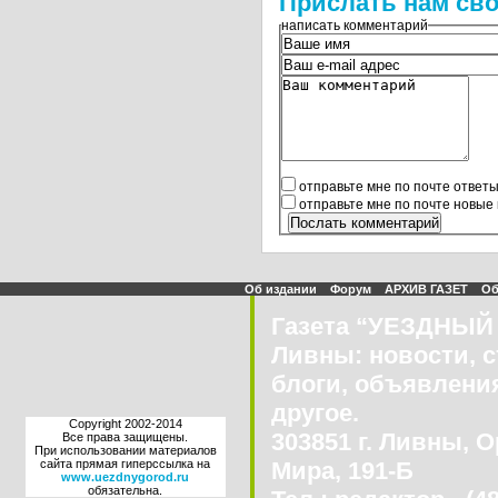
Прислать нам сво
написать комментарий
отправьте мне по почте ответ
отправьте мне по почте новые
Об издании
Форум
АРХИВ ГАЗЕТ
Об
Газета “УЕЗДНЫЙ 
Ливны: новости, с
блоги, объявления
другое.
Copyright 2002-2014
303851 г. Ливны, О
Все права защищены.
При использовании материалов
сайта прямая гиперссылка на
Мира, 191-Б
www.uezdnygorod.ru
обязательна.