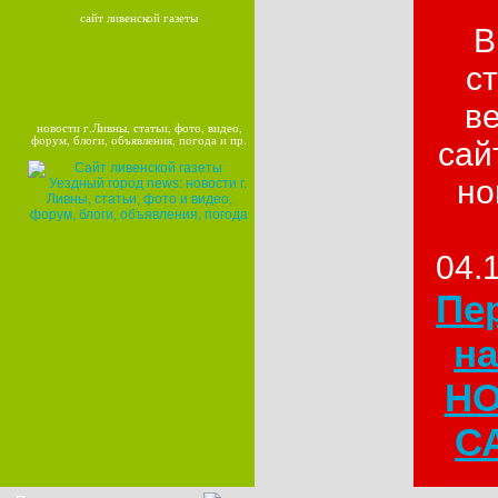
сайт ливенской газеты
В
с
в
новости г.Ливны, статьи, фото, видео,
форум, блоги, объявления, погода и пр.
сай
но
04.
Пе
на
Н
СА