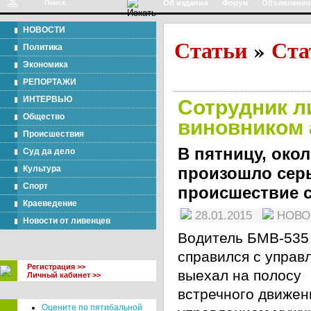
Об издании
Форум
Объявления
НОВОСТИ
Статьи
Ста
»
Политика
Экономика
РЕПОРТАЖИ
ИНТЕРВЬЮ
Сотрудник л
Общество
виновником 
Происшествия
В пятницу, окол
Суд да дело
Культура
произошло сер
Спорт
происшествие с
Краеведение
28.01.2015
НОВ
Новости от ливенцев
Водитель БМВ-535
справился с управ
Регистрация >>
выехал на полосу
Личный кабинет >>
встречного движен
Оцените по пятибальной