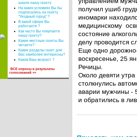
управлением мужчи
шкале нашу газету
получил ушиб грудн
На каких условиях Вы бы
подписались на газету
иномарки находил
"Уездный город" ?
В какой сфере Вы
медицинскому осви
работаете ?
Как часто Вы покупаете
состояние алкогол
нашу газету?
Какие местные газеты Вы
делу проводится с
читаете?
Еще одно дорожно
Какие разделы газет для
Вас наиболее интересны?
воскресенье, 25 я
Каков Ваш возраст ?
Речицы.
ВСЕ опросы и результаты
голосований >>
Около девяти утра
столкнулись автом
аварии мужчины - 
и обратились в ли