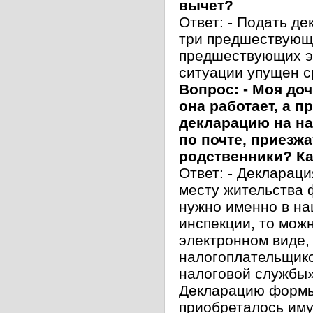
вычет?
Ответ: - Подать д
три предшествующи
предшествующих эт
ситуации упущен с
Вопрос: - Моя доч
она работает, а п
декларацию на н
по почте, приезж
родственники? Ка
Ответ: - Деклараци
месту жительства 
нужно именно в на
инспекции, то мож
электронном виде,
налогоплательщико
налоговой службы»
Декларацию формы 
приобреталось им