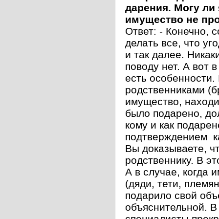
дарения. Могу ли
имущество не про
Ответ: - Конечно, 
делать все, что уг
и так далее. Никак
поводу нет. А вот
есть особенности.
родственниками (бр
имущество, находи
было подарено, до
кому и как подаре
подтверждением как
Вы доказываете, ч
родственнику. В э
А в случае, когда
(дяди, тети, племя
подарило свой объ
объяснительной. В
специалисты прекр