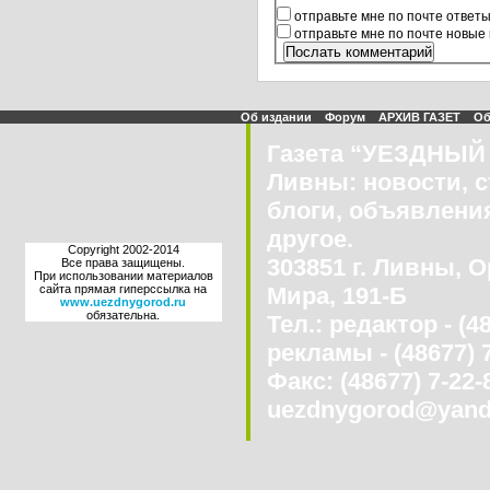
отправьте мне по почте ответ
отправьте мне по почте новые
Об издании
Форум
АРХИВ ГАЗЕТ
Об
Газета “УЕЗДНЫЙ 
Ливны: новости, с
блоги, объявления
другое.
Copyright 2002-2014
303851 г. Ливны, О
Все права защищены.
При использовании материалов
сайта прямая гиперссылка на
Мира, 191-Б
www.uezdnygorod.ru
обязательна.
Тел.: редактор - (4
рекламы - (48677) 
Факс: (48677) 7-22-8
uezdnygorod@yand