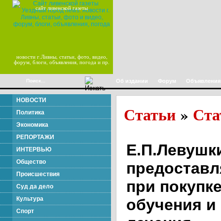
сайт ливенской газеты
новости г.Ливны, статьи, фото, видео,
форум, блоги, объявления, погода и пр.
Об издании
Форум
Объявления
НОВОСТИ
Статьи
Ста
»
Политика
Экономика
РЕПОРТАЖИ
Е.П.Левушк
ИНТЕРВЬЮ
Общество
предоставл
Происшествия
при покупк
Суд да дело
Культура
обучения и
Спорт