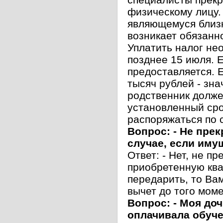
физическому лицу.
являющемуся близк
возникает обязанн
Уплатить налог не
позднее 15 июля. 
предоставляется. Е
тысяч рублей - зн
родственник долже
установленный сро
распоряжаться по 
Вопрос: - Не пре
случае, если иму
Ответ: - Нет, не п
приобретенную ква
передарить, то Ва
вычет до того мом
Вопрос: - Моя доч
оплачивала обуче