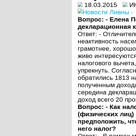
18.03.2015
И
Вопрос: - Елена П
декларационная 
Ответ: - Отличител
неактивность насе
грамотнее, хорошо
живо интересуются
налогового вычета,
упрекнуть. Согласн
обратились 1813 н
полученным дохода
середина деклара
доход всего 20 пр
Вопрос: - Как нал
(физических лиц)
предположить, что
него налог?
Ответ: - В рамках