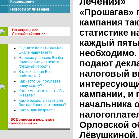
лечения»
Краеведение
Новости от ливенцев
«Прошагав» 
кампания так
статистике н
Регистрация >>
Личный кабинет >>
каждый пятый
Оцените по пятибальной
необходимо.
шкале нашу газету
На каких условиях Вы бы
подают декл
подписались на газету
"Уездный город" ?
налоговый в
В какой сфере Вы
работаете ?
интересующи
Как часто Вы покупаете
нашу газету?
Какие местные газеты Вы
кампании, и 
читаете?
Какие разделы газет для
начальника о
Вас наиболее интересны?
Каков Ваш возраст ?
налогоплате
ВСЕ опросы и результаты
Орловской о
голосований >>
Лёвушкиной.