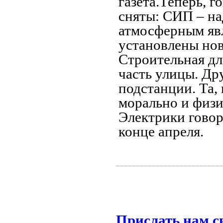
газета.Теперь, 
сняты: СИП – н
атмосферным явл
установлены но
Строительная дл
часть улицы. Дру
подстанции. Та,
морально и физич
Электрики говор
конце апреля.
Прислать нам с