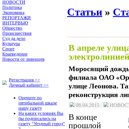
НОВОСТИ
Политика
Статьи
»
Ст
Экономика
РЕПОРТАЖИ
ИНТЕРВЬЮ
Общество
Происшествия
Суд да дело
Культура
В апреле улица
Спорт
Краеведение
электролиние
Новости от ливенцев
Моросящий дождь 
филиала ОАО «Оре
Регистрация >>
улице Леонова. Т
Личный кабинет >>
реконструкция ли
Оцените по
пятибальной шкале
08.04.2015
НОВО
нашу газету
На каких условиях Вы
В конце
бы подписались на
прошлой
газету "Уездный город"
?