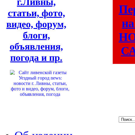
г.Ливны,
Пе
статьи, фото,
на
видео, форум,
блоги,
Н
объявления,
СА
погода и пр.