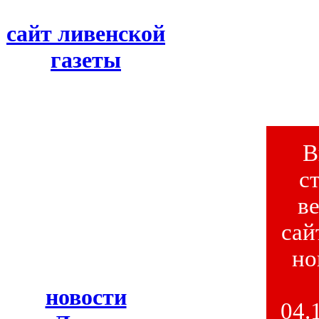
сайт ливенской
газеты
В
с
в
сай
но
новости
04.