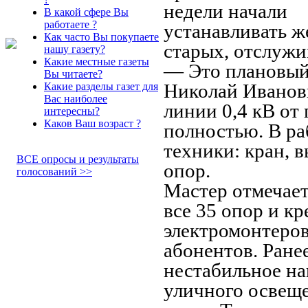
недели начали
В какой сфере Вы
работаете ?
устанавливать ж
Как часто Вы покупаете
старых, отслужи
нашу газету?
Какие местные газеты
— Это плановый 
Вы читаете?
Николай Иванови
Какие разделы газет для
Вас наиболее
линии 0,4 кВ от
интересны?
Каков Ваш возраст ?
полностью. В ра
техники: кран, 
ВСЕ опросы и результаты
опор.
голосований >>
Мастер отмечает,
все 35 опор и к
электромонтеро
абонентов. Ране
нестабильное на
уличного освеще