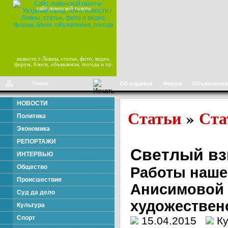
сайт ливенской газеты
новости г.Ливны, статьи, фото, видео,
форум, блоги, объявления, погода и пр.
Об издании
Форум
Объявления
НОВОСТИ
Статьи
Ста
»
Политика
Экономика
РЕПОРТАЖИ
Светлый вз
ИНТЕРВЬЮ
Общество
Работы наше
Происшествия
Анисимовой 
Суд да дело
художествен
Культура
Спорт
15.04.2015
К