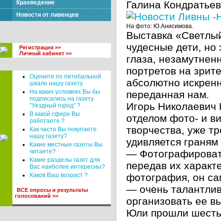
Краеведение
Галина Кондратье
Новости от ливенцев
На фото: Ю.Анисимова.
Выставка «Светлый
чудесные дети, но
Регистрация >>
Личный кабинет >>
глаза, незамутнен
портретов на зрит
Оцените по пятибальной
абсолютно искренн
шкале нашу газету
На каких условиях Вы бы
переданная нам.
подписались на газету
Игорь Николаевич 
"Уездный город" ?
В какой сфере Вы
отделом фото- и в
работаете ?
творчества, уже тр
Как часто Вы покупаете
нашу газету?
удивляется граням 
Какие местные газеты Вы
читаете?
— Фотографировать
Какие разделы газет для
передав их характе
Вас наиболее интересны?
Каков Ваш возраст ?
фотография, он са
— очень талантлив
ВСЕ опросы и результаты
голосований >>
организовать ее вы
Юли прошли шесть 