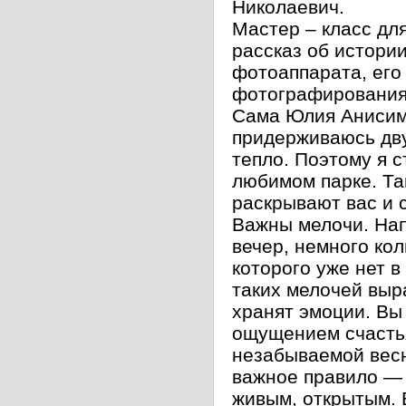
Николаевич.
Мастер – класс дл
рассказ об истори
фотоаппарата, его
фотографирования
Сама Юлия Анисимо
придерживаюсь дву
тепло. Поэтому я 
любимом парке. Та
раскрывают вас и 
Важны мелочи. Нап
вечер, немного ко
которого уже нет 
таких мелочей выр
хранят эмоции. Вы
ощущением счастья
незабываемой весн
важное правило — 
живым, открытым. 