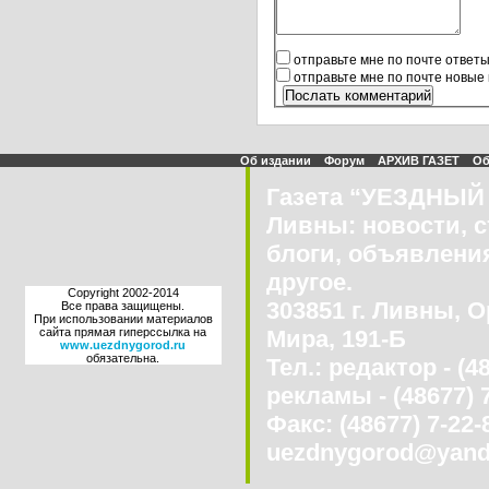
отправьте мне по почте ответ
отправьте мне по почте новые
Об издании
Форум
АРХИВ ГАЗЕТ
Об
Газета “УЕЗДНЫЙ 
Ливны: новости, с
блоги, объявления
другое.
Copyright 2002-2014
303851 г. Ливны, О
Все права защищены.
При использовании материалов
сайта прямая гиперссылка на
Мира, 191-Б
www.uezdnygorod.ru
обязательна.
Тел.: редактор - (4
рекламы - (48677) 
Факс: (48677) 7-22-8
uezdnygorod@yand