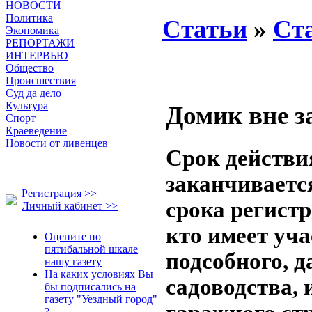
НОВОСТИ
Политика
Статьи
»
Ст
Экономика
РЕПОРТАЖИ
ИНТЕРВЬЮ
Общество
Происшествия
Суд да дело
Культура
Домик вне з
Спорт
Краеведение
Новости от ливенцев
Срок действи
заканчивается
Регистрация >>
срока регистр
Личный кабинет >>
кто имеет уч
Оцените по
пятибальной шкале
подсобного, д
нашу газету
На каких условиях Вы
садоводства,
бы подписались на
газету "Уездный город"
?