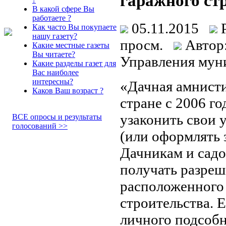
гаражного ст
В какой сфере Вы
работаете ?
05.11.2015
Как часто Вы покупаете
нашу газету?
просм.
Автор:
Какие местные газеты
Вы читаете?
Управления мун
Какие разделы газет для
Вас наиболее
интересны?
«Дачная амнисти
Каков Ваш возраст ?
стране с 2006 г
узаконить свои 
ВСЕ опросы и результаты
голосований >>
(или оформлять 
Дачникам и садо
получать разреш
расположенного 
строительства. 
личного подсобн