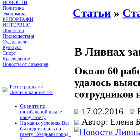
НОВОСТИ
Политика
Статьи
»
Ст
Экономика
РЕПОРТАЖИ
ИНТЕРВЬЮ
Общество
Происшествия
Суд да дело
Культура
В Ливнах за
Спорт
Краеведение
Новости от ливенцев
Около 60 раб
удалось выяс
Регистрация >>
сотрудников 
Личный кабинет >>
Оцените по
17.02.2016
пятибальной шкале
нашу газету
Автор: Елена Б
На каких условиях Вы
бы подписались на
газету "Уездный город"
?