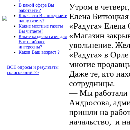
Утром в четверг
В какой сфере Вы
работаете ?
Елена Битюцкая 
Как часто Вы покупаете
нашу газету?
«Радуга» Елена 
Какие местные газеты
Вы читаете?
«Магазин закрыв
Какие разделы газет для
Вас наиболее
увольнение. Же
интересны?
Каков Ваш возраст ?
«Радуга» в Орле
многие продавцы
ВСЕ опросы и результаты
Даже те, кто на
голосований >>
сотрудницы.
— Мы работали 
Андросова, адми
пришли на работ
начальство, и на