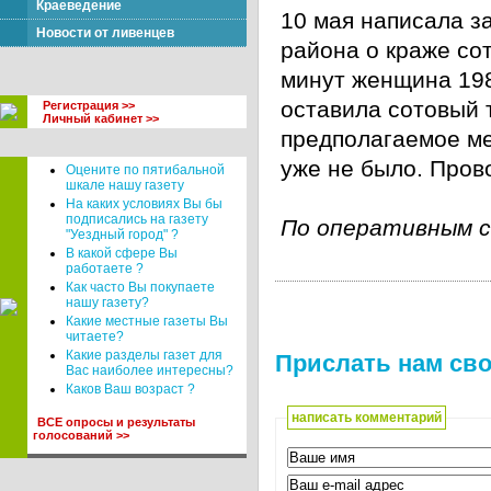
Краеведение
10 мая написала з
Новости от ливенцев
района о краже сот
минут женщина 198
оставила сотовый 
Регистрация >>
Личный кабинет >>
предполагаемое ме
уже не было. Пров
Оцените по пятибальной
шкале нашу газету
На каких условиях Вы бы
подписались на газету
По оперативным с
"Уездный город" ?
В какой сфере Вы
работаете ?
Как часто Вы покупаете
нашу газету?
Какие местные газеты Вы
читаете?
Какие разделы газет для
Прислать нам сво
Вас наиболее интересны?
Каков Ваш возраст ?
написать комментарий
ВСЕ опросы и результаты
голосований >>