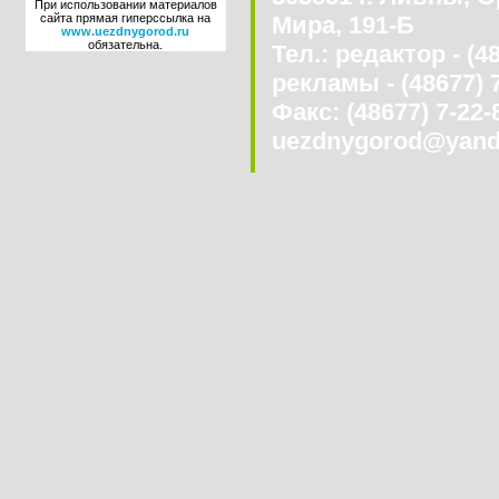
При использовании материалов
сайта прямая гиперссылка на
Мира, 191-Б
www.uezdnygorod.ru
обязательна.
Тел.: редактор - (4
рекламы - (48677) 
Факс: (48677) 7-22-8
uezdnygorod@yand