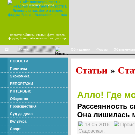
сайт ливенской газеты
новости г.Ливны, статьи, фото, видео,
форум, блоги, объявления, погода и пр.
Об издании
Форум
Объявления
НОВОСТИ
Статьи
Ста
»
Политика
Экономика
РЕПОРТАЖИ
ИНТЕРВЬЮ
Алло! Где м
Общество
Рассеянность с
Происшествия
Она лишилась 
Суд да дело
Культура
18.05.2016
Прои
Спорт
Садовская.