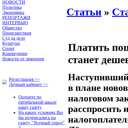
НОВОСТИ
Политика
Статьи
»
Ст
Экономика
РЕПОРТАЖИ
ИНТЕРВЬЮ
Общество
Происшествия
Суд да дело
Культура
Платить пош
Спорт
Краеведение
станет деше
Новости от ливенцев
Наступивший 
Регистрация >>
Личный кабинет >>
в плане новов
налоговом за
Оцените по
пятибальной шкале
расспросить и
нашу газету
На каких условиях Вы
налогоплате
бы подписались на
газету "Уездный город"
?