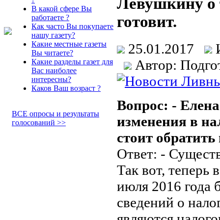
Лёвушкину о 
В какой сфере Вы
готовит.
работаете ?
Как часто Вы покупаете
нашу газету?
Какие местные газеты
25.01.2017
Вы читаете?
Автор: Подго
Какие разделы газет для
Вас наиболее
интересны?
Каков Ваш возраст ?
Вопрос: - Елен
ВСЕ опросы и результаты
изменения в на
голосований >>
стоит обратить
Ответ: - Существ
Так вот, теперь 
июля 2016 года 
сведений о нало
являются налого