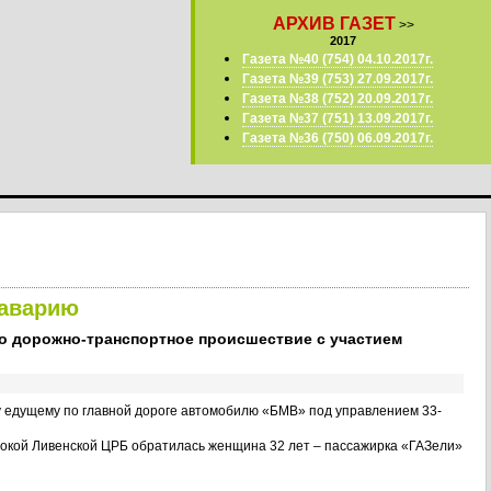
АРХИВ ГАЗЕТ
>>
2017
Газета №40 (754) 04.10.2017г.
Газета №39 (753) 27.09.2017г.
Газета №38 (752) 20.09.2017г.
Газета №37 (751) 13.09.2017г.
Газета №36 (750) 06.09.2017г.
 аварию
ло дорожно-транспортное происшествие с участием
гу едущему по главной дороге автомобилю «БМВ» под управлением 33-
окой Ливенской ЦРБ обратилась женщина 32 лет – пассажирка «ГАЗели»