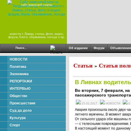
сайт ливенской газеты
новости г.Ливны, статьи, фото, видео,
форум, блоги, объявления, погода и пр.
Об издании
Форум
Объявления
НОВОСТИ
Статьи
Статья пол
»
Политика
Экономика
В Ливнах водител
РЕПОРТАЖИ
ИНТЕРВЬЮ
Во вторник, 7 февраля, н
пассажирского транспорта
Общество
Происшествия
15.02.2017
НОВОСТИ
0
Авария произошла около двух ча
Суд да дело
летнего мужчины. В момент авар
Культура
От сильного удара обе машины п
— с телесными повреждениями. 
Спорт
В настоящий момент по данному