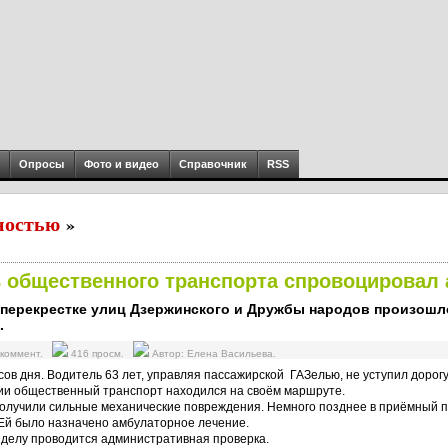
Опросы
Фото и видео
Справочник
RSS
ностью
»
ь общественного транспорта спровоцировал
а перекрестке улиц Дзержинского и Дружбы народов произош
.
 коммент.
416 просм.
Автор: Елена Васильева.
сов дня. Водитель 63 лет, управляя пассажирской ГАЗелью, не уступил доро
ии общественный транспорт находился на своём маршруте.
олучили сильные механические повреждения. Немного позднее в приёмный п
Ей было назначено амбулаторное лечение.
 делу проводится административная проверка.