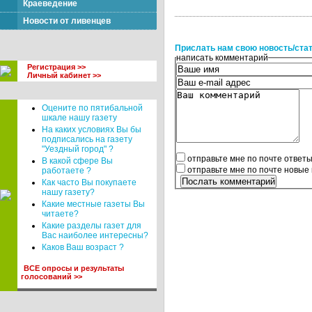
Краеведение
Новости от ливенцев
Прислать нам свою новость/ста
написать комментарий
Регистрация >>
Личный кабинет >>
Оцените по пятибальной
шкале нашу газету
На каких условиях Вы бы
подписались на газету
"Уездный город" ?
отправьте мне по почте ответ
В какой сфере Вы
отправьте мне по почте новые
работаете ?
Как часто Вы покупаете
нашу газету?
Какие местные газеты Вы
читаете?
Какие разделы газет для
Вас наиболее интересны?
Каков Ваш возраст ?
ВСЕ опросы и результаты
голосований >>