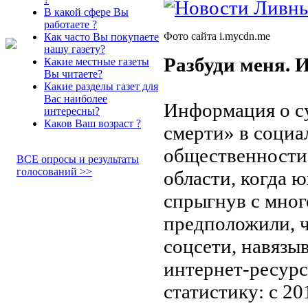
В какой сфере Вы
работаете ?
Фото сайта i.mycdn.me
Как часто Вы покупаете
нашу газету?
Разбуди меня. 
Какие местные газеты
Вы читаете?
Какие разделы газет для
Вас наиболее
Информация о с
интересны?
Каков Ваш возраст ?
смерти» в социа
общественности
ВСЕ опросы и результаты
голосований >>
области, когда 
спрыгнув с мног
предположили, ч
соцсети, навязы
интернет-ресур
статистику: с 2