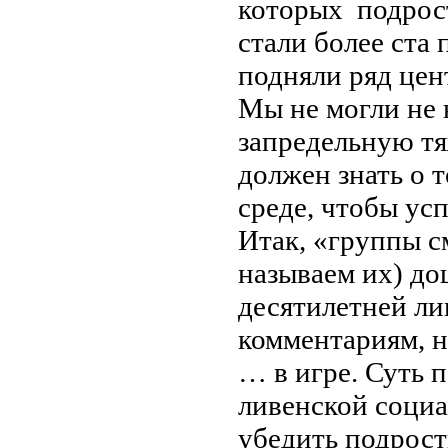
которых подрост
стали более ста
подняли ряд це
Мы не могли не н
запредельную тя
должен знать о 
среде, чтобы усп
Итак, «группы с
называем их) до
десятилетней ли
комментариям, н
… в игре. Суть 
ливенской социа
убедить подрост