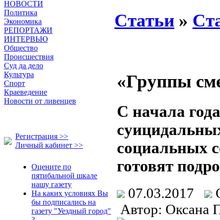
НОВОСТИ
Политика
Статьи
»
Ст
Экономика
РЕПОРТАЖИ
ИНТЕРВЬЮ
Общество
Происшествия
Суд да дело
Культура
«Группы см
Спорт
Краеведение
Новости от ливенцев
С начала год
суицидальных
Регистрация >>
социальных с
Личный кабинет >>
готовят подр
Оцените по
пятибальной шкале
нашу газету
07.03.2017
На каких условиях Вы
бы подписались на
Автор: Оксана 
газету "Уездный город"
?