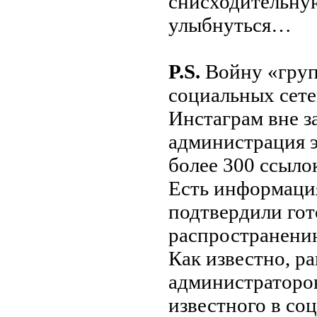
снисходительную
улыбнуться…
P.S.
Войну «груп
социальных сете
Инстаграм вне з
администрация э
более 300 ссыло
Есть информация
подтвердили гот
распространени
Как известно, ра
администраторо
известного в со