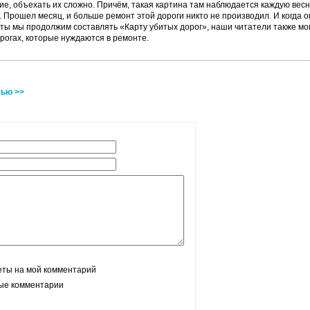
ие, объехать их сложно. Причём, такая картина там наблюдается каждую вес
 Прошел месяц, и больше ремонт этой дороги никто не производил. И когда он
ы мы продолжим составлять «Карту убитых дорог», наши читатели также могут
рогах, которые нуждаются в ремонте.
тью >>
еты на мой комментарий
вые комментарии