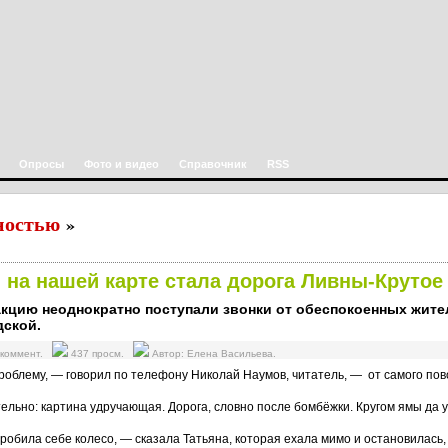
Опросы
Фото и видео
Справочник
RSS
ностью
»
на нашей карте стала дорога Ливны-Крутое
акцию неоднократно поступали звонки от обеспокоенных жите
дской.
 коммент.
437 просм.
Автор: Елена Васильева.
облему, — говорил по телефону Николай Наумов, читатель, — от самого по
тельно: картина удручающая. Дорога, словно после бомбёжки. Кругом ямы да
пробила себе колесо, — сказала Татьяна, которая ехала мимо и остановилас