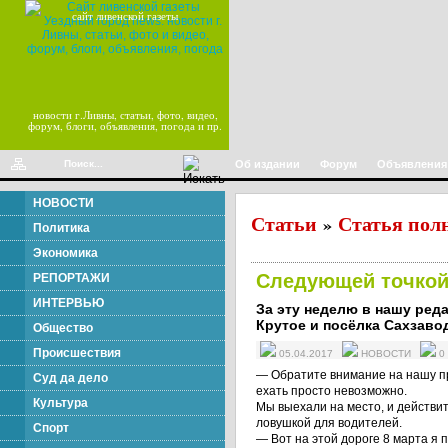
сайт ливенской газеты
новости г.Ливны, статьи, фото, видео,
форум, блоги, объявления, погода и пр.
Об издании
Форум
Объявления
НОВОСТИ
Статьи
Статья пол
»
Политика
Экономика
Следующей точкой 
РЕПОРТАЖИ
ИНТЕРВЬЮ
За эту неделю в нашу ред
Крутое и посёлка Сахзаво
Общество
Происшествия
05.04.2017
НОВОСТИ
0
— Обратите внимание на нашу пр
Суд да дело
ехать просто невозможно.
Культура
Мы выехали на место, и действи
ловушкой для водителей.
Спорт
— Вот на этой дороге 8 марта я 