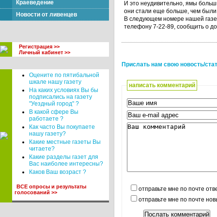
Краеведение
И это неудивительно, ямы больш
они стали еще больше, чем были.
Новости от ливенцев
В следующем номере нашей газет
телефону 7-22-89, сообщить о до
Регистрация >>
Личный кабинет >>
Прислать нам свою новость/ста
Оцените по пятибальной
шкале нашу газету
написать комментарий
На каких условиях Вы бы
подписались на газету
"Уездный город" ?
В какой сфере Вы
работаете ?
Как часто Вы покупаете
нашу газету?
Какие местные газеты Вы
читаете?
Какие разделы газет для
Вас наиболее интересны?
Каков Ваш возраст ?
ВСЕ опросы и результаты
отправьте мне по почте отв
голосований >>
отправьте мне по почте но