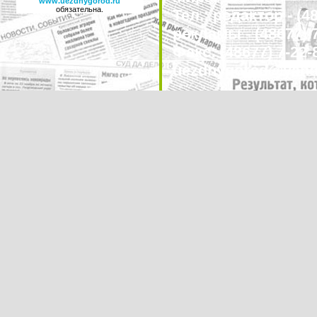
www.uezdnygorod.ru
обязательна.
Тел.: редактор - (4
рекламы - (48677) 
Факс: (48677) 7-22-8
uezdnygorod@yand