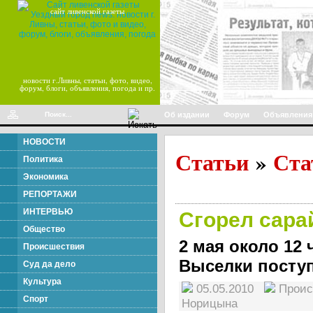
сайт ливенской газеты
новости г.Ливны, статьи, фото, видео,
форум, блоги, объявления, погода и пр.
Об издании
Форум
Объявления
НОВОСТИ
Статьи
Ста
»
Политика
Экономика
РЕПОРТАЖИ
ИНТЕРВЬЮ
Сгорел сара
Общество
2 мая около 12
Происшествия
Выселки поступ
Суд да дело
Культура
05.05.2010
Прои
Спорт
Норицына