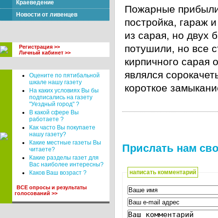
Краеведение
Пожарные прибыли 
Новости от ливенцев
постройка, гараж 
из сарая, но двух 
потушили, но все 
Регистрация >>
Личный кабинет >>
кирпичного сарая 
являлся сорокачет
Оцените по пятибальной
шкале нашу газету
короткое замыкани
На каких условиях Вы бы
подписались на газету
"Уездный город" ?
В какой сфере Вы
работаете ?
Как часто Вы покупаете
нашу газету?
Какие местные газеты Вы
Прислать нам сво
читаете?
Какие разделы газет для
Вас наиболее интересны?
написать комментарий
Каков Ваш возраст ?
ВСЕ опросы и результаты
голосований >>