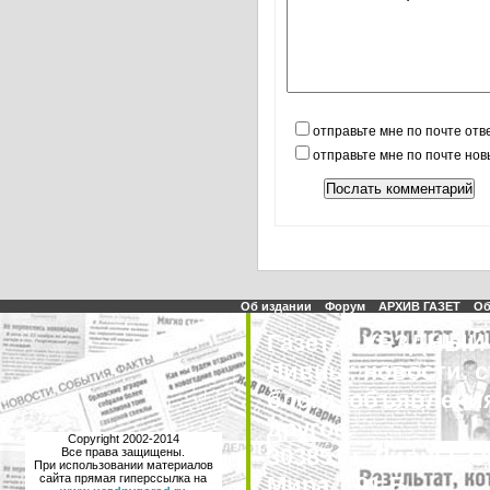
отправьте мне по почте отв
отправьте мне по почте но
Об издании
Форум
АРХИВ ГАЗЕТ
Об
Газета “УЕЗДНЫЙ 
Ливны: новости, с
блоги, объявления
другое.
Copyright 2002-2014
303851 г. Ливны, О
Все права защищены.
При использовании материалов
сайта прямая гиперссылка на
Мира, 191-Б