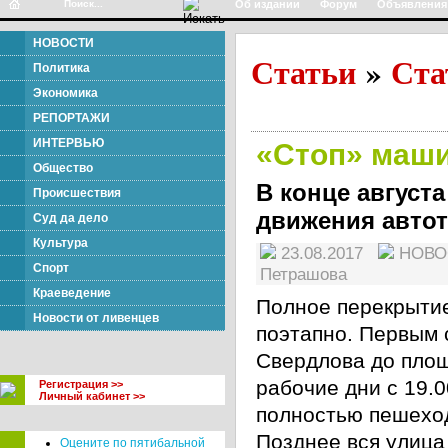
Об издании
Форум
Объявления
НОВОСТИ
Статьи
Ста
»
Политика
Экономика
РЕПОРТАЖИ
ИНТЕРВЬЮ
«Стоп» маш
Общество
В конце август
Происшествия
движения автот
Суд да дело
Культура
23.08.2017
НОВ
Спорт
Петрашова
Краеведение
Полное перекрытие
Новости от ливенцев
поэтапно. Первым 
Свердлова до площ
рабочие дни с 19.0
Регистрация >>
Личный кабинет >>
полностью пешехо
Позднее вся улица
Оцените по пятибальной