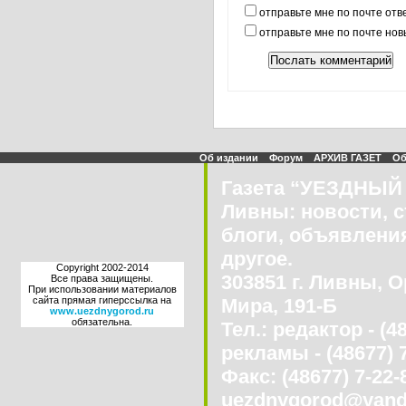
отправьте мне по почте отв
отправьте мне по почте но
Об издании
Форум
АРХИВ ГАЗЕТ
Об
Газета “УЕЗДНЫЙ 
Ливны: новости, с
блоги, объявления
другое.
Copyright 2002-2014
303851 г. Ливны, О
Все права защищены.
При использовании материалов
сайта прямая гиперссылка на
Мира, 191-Б
www.uezdnygorod.ru
обязательна.
Тел.: редактор - (4
рекламы - (48677) 
Факс: (48677) 7-22-8
uezdnygorod@yand