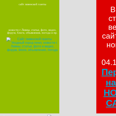
сайт ливенской газеты
В
с
в
новости г.Ливны, статьи, фото, видео,
форум, блоги, объявления, погода и пр.
сай
но
04.
Пе
на
Н
СА