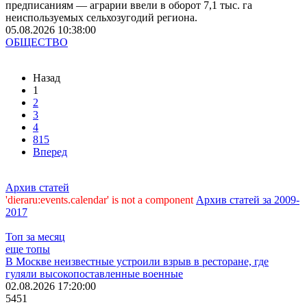
предписаниям — аграрии ввели в оборот 7,1 тыс. га
неиспользуемых сельхозугодий региона.
05.08.2026 10:38:00
ОБЩЕСТВО
Назад
1
2
3
4
815
Вперед
Архив статей
'dieraru:events.calendar' is not a component
Архив статей за 2009-
2017
Топ за месяц
еще топы
В Москве неизвестные устроили взрыв в ресторане, где
гуляли высокопоставленные военные
02.08.2026 17:20:00
5451