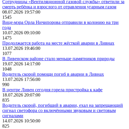
Сотрудницы «Вентиляционной газовой службы» ответили за
смерть ребёнка и взрослого от отравления угарным газом
08.07.2026 19:57:00
1545
Вице-мэра Орла Ничипорова отправили в колонию на три
года
10.07.2026 09:10:00
1475
Продолжается работа на месте жёсткой аварии в Ливнах
13.07.2026 19:46:00
1077
В Ливенском районе стало меньше памятников природы
19.07.2026 14:17:00
1048
Водитель скорой помощи погиб в аварии в Ливнах
13.07.2026 17:56:00
990
В центре Ливен сегодня горела пристройка к кафе
18.07.2026 20:07:00
835
Водитель скорой, погибший в аварии, ехал на запрещающий
сигнал светофора со включёнными звуковым и световым
сигналами
14.07.2026 10:50:00
825