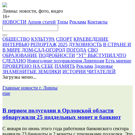
Ливны: новости, фото, видео
16+
НОВОСТИ
Архив статей
Топы
Реклама
Контакты
ОБЩЕСТВО
КУЛЬТУРА
СПОРТ
КРАЕВЕДЕНИЕ
ИНТЕРВЬЮ
РЕПОРТАЖ
2025
ДУХОВНОСТЬ
В СТРАНЕ И
В МИРЕ
ДОМ-САД-ОГОРОД
ПОГОДА
СВО
ОБРАЗОВАНИЕ
ПОДРОБНОСТИ
"УГ" ВЫСТУПИЛ.ЧТО
СДЕЛАНО
Новогодние поздравления Ливенцам
Есть мнение
ПРОВЕРЕНО НА СЕБЕ
ПАМЯТЬ
Реклама
Здоровье
ЗНАМЕНИТЫЕ ЗЕМЛЯКИ
ИСТОРИИ ЧИТАТЕЛЕЙ
Загрузка меню...
Главные новости г. Ливны
еще
В первом полугодии в Орловской области
обнаружили 25 поддельных монет и банкнот
С января по июнь этого года работники банковского сектора
выявили 23 банкноты и 2 монеты с признаками подделки. Это