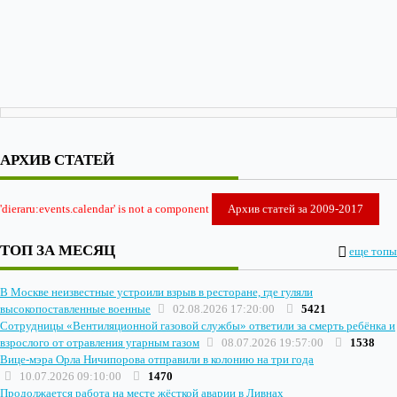
АРХИВ СТАТЕЙ
'dieraru:events.calendar' is not a component
Архив статей за 2009-2017
ТОП ЗА МЕСЯЦ
еще топы
В Москве неизвестные устроили взрыв в ресторане, где гуляли
высокопоставленные военные
02.08.2026 17:20:00
5421
Сотрудницы «Вентиляционной газовой службы» ответили за смерть ребёнка и
взрослого от отравления угарным газом
08.07.2026 19:57:00
1538
Вице-мэра Орла Ничипорова отправили в колонию на три года
10.07.2026 09:10:00
1470
Продолжается работа на месте жёсткой аварии в Ливнах