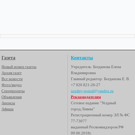
Газета
Контакты
Новый номер газеты
Учредитель: Богданова Елена
Архив газет
Владимировна
Все новости
Главный редактор: Богданова Е. В.
Фото/видео
+7 920 821-26-27
Спецпроекты
uezdny-gorod@yandex.ru
Объявления
Рекламодателям
Анонсы
Сетевое издание "Уездный
Афиша
город.Ливны"
Регистрационный номер ЭЛ № ФС
77-73077
выданный Роскомнадзором РФ
09.06.2018г.