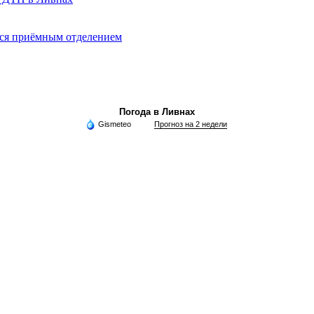
ься приёмным отделением
Погода в Ливнах
Gismeteo
Прогноз на 2 недели