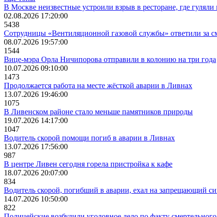
В Москве неизвестные устроили взрыв в ресторане, где гулял
02.08.2026 17:20:00
5438
Сотрудницы «Вентиляционной газовой службы» ответили за сме
08.07.2026 19:57:00
1544
Вице-мэра Орла Ничипорова отправили в колонию на три года
10.07.2026 09:10:00
1473
Продолжается работа на месте жёсткой аварии в Ливнах
13.07.2026 19:46:00
1075
В Ливенском районе стало меньше памятников природы
19.07.2026 14:17:00
1047
Водитель скорой помощи погиб в аварии в Ливнах
13.07.2026 17:56:00
987
В центре Ливен сегодня горела пристройка к кафе
18.07.2026 20:07:00
834
Водитель скорой, погибший в аварии, ехал на запрещающий с
14.07.2026 10:50:00
822
Полицейские возбудили уголовное дело по факту смертельног