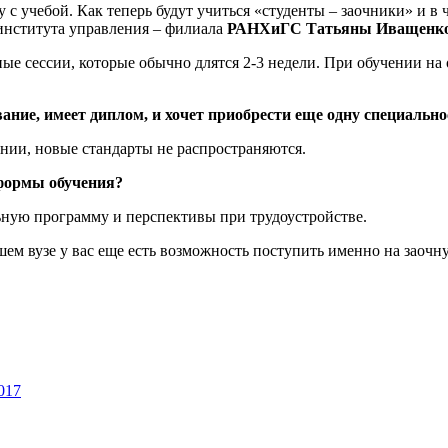
 с учебой. Как теперь будут учиться «студенты – заочники» и 
 института управления – филиала
РАНХиГС Татьяны Иващенко
ные сессии, которые обычно длятся 2-3 недели. При обучении на 
вание, имеет диплом, и хочет приобрести еще одну специаль
ании, новые стандарты не распространяются.
 формы обучения?
льную программу и перспективы при трудоустройстве.
 нашем вузе у вас еще есть возможность поступить именно на за
017