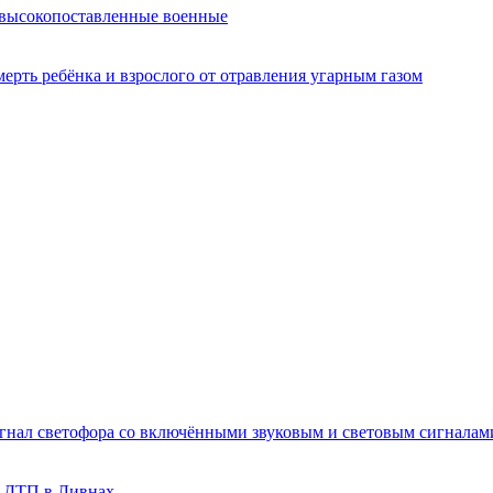
и высокопоставленные военные
рть ребёнка и взрослого от отравления угарным газом
игнал светофора со включёнными звуковым и световым сигналам
о ДТП в Ливнах