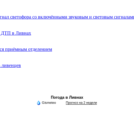
игнал светофора со включёнными звуковым и световым сигналам
о ДТП в Ливнах
ься приёмным отделением
ь ливенцев
Погода в Ливнах
Gismeteo
Прогноз на 2 недели