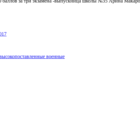
0 баллов за три экзамена -выпускница школы №35 Арина Макар
017
и высокопоставленные военные