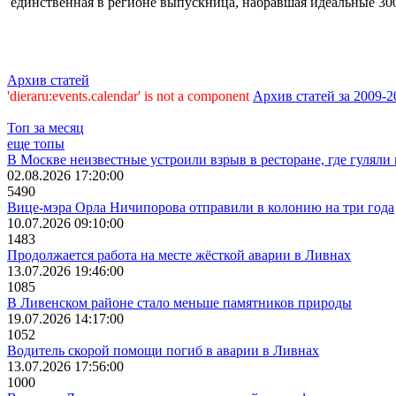
единственная в регионе выпускница, набравшая идеальные 30
Архив статей
'dieraru:events.calendar' is not a component
Архив статей за 2009-2
Топ за месяц
еще топы
В Москве неизвестные устроили взрыв в ресторане, где гулял
02.08.2026 17:20:00
5490
Вице-мэра Орла Ничипорова отправили в колонию на три года
10.07.2026 09:10:00
1483
Продолжается работа на месте жёсткой аварии в Ливнах
13.07.2026 19:46:00
1085
В Ливенском районе стало меньше памятников природы
19.07.2026 14:17:00
1052
Водитель скорой помощи погиб в аварии в Ливнах
13.07.2026 17:56:00
1000