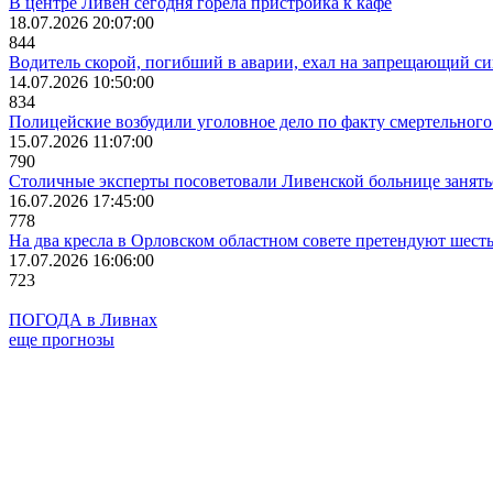
В центре Ливен сегодня горела пристройка к кафе
18.07.2026 20:07:00
844
Водитель скорой, погибший в аварии, ехал на запрещающий с
14.07.2026 10:50:00
834
Полицейские возбудили уголовное дело по факту смертельног
15.07.2026 11:07:00
790
Столичные эксперты посоветовали Ливенской больнице занят
16.07.2026 17:45:00
778
На два кресла в Орловском областном совете претендуют шест
17.07.2026 16:06:00
723
ПОГОДА в Ливнах
еще прогнозы