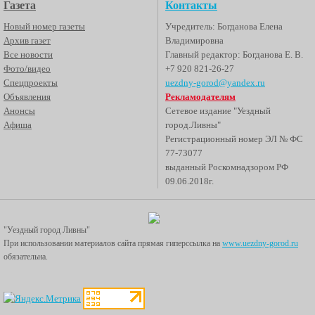
Газета
Контакты
Новый номер газеты
Учредитель: Богданова Елена
Архив газет
Владимировна
Все новости
Главный редактор: Богданова Е. В.
Фото/видео
+7 920 821-26-27
Спецпроекты
uezdny-gorod@yandex.ru
Объявления
Рекламодателям
Анонсы
Сетевое издание "Уездный
Афиша
город.Ливны"
Регистрационный номер ЭЛ № ФС
77-73077
выданный Роскомнадзором РФ
09.06.2018г.
"Уездный город Ливны"
При использовании материалов сайта прямая гиперссылка на
www.uezdny-gorod.ru
обязательна.