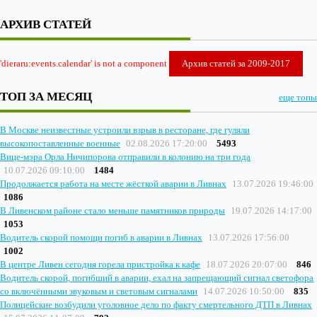
АРХИВ СТАТЕЙ
'dieraru:events.calendar' is not a component
Архив статей за 2009-2017
ТОП ЗА МЕСЯЦ
еще топы
В Москве неизвестные устроили взрыв в ресторане, где гуляли
высокопоставленные военные
02.08.2026 17:20:00
5493
Вице-мэра Орла Ничипорова отправили в колонию на три года
10.07.2026 09:10:00
1484
Продолжается работа на месте жёсткой аварии в Ливнах
13.07.2026 19:46:00
1086
В Ливенском районе стало меньше памятников природы
19.07.2026 14:17:00
1053
Водитель скорой помощи погиб в аварии в Ливнах
13.07.2026 17:56:00
1002
В центре Ливен сегодня горела пристройка к кафе
18.07.2026 20:07:00
846
Водитель скорой, погибший в аварии, ехал на запрещающий сигнал светофора
со включёнными звуковым и световым сигналами
14.07.2026 10:50:00
835
Полицейские возбудили уголовное дело по факту смертельного ДТП в Ливнах