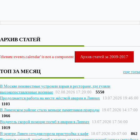
АРХИВ СТАТЕЙ
'dieraru:events.calendar' is not a component
Архив статей за 2009-2017
ТОП ЗА МЕСЯЦ
еще топы
В Москве неизвестные устроили взрыв в ресторане, где гуляли
высокопоставленные военные
02.08.2026 17:20:00
5550
Продолжается работа на месте жёсткой аварии в Ливнах
13.07.2026 19:46:00
1103
В Ливенском районе стало меньше памятников природы
19.07.2026 14:17:00
1066
Водитель скорой помощи погиб в аварии в Ливнах
13.07.2026 17:56:00
1019
В центре Ливен сегодня горела пристройка к кафе
18.07.2026 20:07:00
862
Водитель скорой, погибший в аварии, ехал на запрещающий сигнал светофора