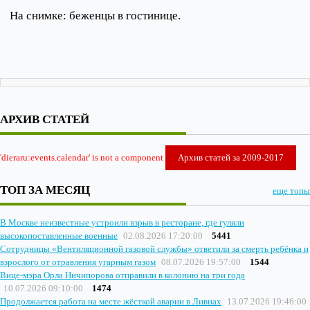
На снимке: беженцы в гостинице.
АРХИВ СТАТЕЙ
'dieraru:events.calendar' is not a component
Архив статей за 2009-2017
ТОП ЗА МЕСЯЦ
еще топы
В Москве неизвестные устроили взрыв в ресторане, где гуляли
высокопоставленные военные
02.08.2026 17:20:00
5441
Сотрудницы «Вентиляционной газовой службы» ответили за смерть ребёнка и
взрослого от отравления угарным газом
08.07.2026 19:57:00
1544
Вице-мэра Орла Ничипорова отправили в колонию на три года
10.07.2026 09:10:00
1474
Продолжается работа на месте жёсткой аварии в Ливнах
13.07.2026 19:46:00