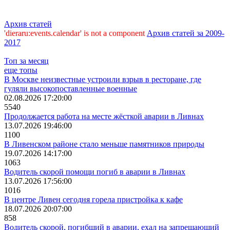
Архив статей
'dieraru:events.calendar' is not a component
Архив статей за 2009-
2017
Топ за месяц
еще топы
В Москве неизвестные устроили взрыв в ресторане, где
гуляли высокопоставленные военные
02.08.2026 17:20:00
5540
Продолжается работа на месте жёсткой аварии в Ливнах
13.07.2026 19:46:00
1100
В Ливенском районе стало меньше памятников природы
19.07.2026 14:17:00
1063
Водитель скорой помощи погиб в аварии в Ливнах
13.07.2026 17:56:00
1016
В центре Ливен сегодня горела пристройка к кафе
18.07.2026 20:07:00
858
Водитель скорой, погибший в аварии, ехал на запрещающий