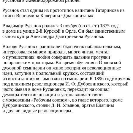
Русанова в Железнодорожном районе.
Русанов стал одним из прототипов капитана Татаринова из
книги Вениамина Каверина «Два капитана».
Владимир Русанов родился 3 ноября (по ст. ст.) 1875 года
в доме на улице 2-й Курской в Орле. Он был единственным
сыном купца Александра Дмитриевича Русанова.
Володя Русанов с ранних лет был очень наблюдательным,
интересовался миром природы, много читал, мечтал
о путешествиях, любил совершать дальние прогулки
по орловским просторам. Во время обучения в Орловской
духовной семинарии он живо воспринял революционные
идеи, вступил в подпольный кружок, состоявший
из воспитанников гимназии и семинарии. К 1896 году кружок
под влиянием революционера И. Ф. Дубровинского, который
часто бывал в доме Русановых, переходит на социал-
демократические позиции и устанавливает связи
с московским «Рабочим союзом», во главе которого, кроме
Дубровинского, стояли Д. И. Ульянов, братья Елагины
и другие видные революционеры.