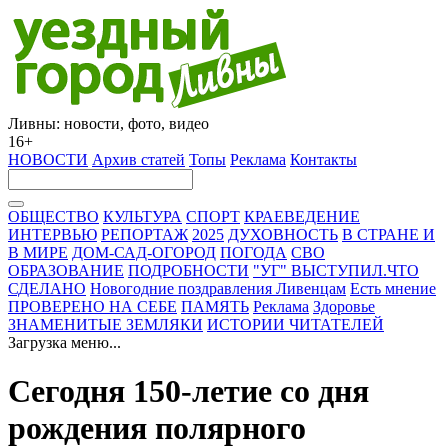
Ливны: новости, фото, видео
16+
НОВОСТИ
Архив статей
Топы
Реклама
Контакты
ОБЩЕСТВО
КУЛЬТУРА
СПОРТ
КРАЕВЕДЕНИЕ
ИНТЕРВЬЮ
РЕПОРТАЖ
2025
ДУХОВНОСТЬ
В СТРАНЕ И
В МИРЕ
ДОМ-САД-ОГОРОД
ПОГОДА
СВО
ОБРАЗОВАНИЕ
ПОДРОБНОСТИ
"УГ" ВЫСТУПИЛ.ЧТО
СДЕЛАНО
Новогодние поздравления Ливенцам
Есть мнение
ПРОВЕРЕНО НА СЕБЕ
ПАМЯТЬ
Реклама
Здоровье
ЗНАМЕНИТЫЕ ЗЕМЛЯКИ
ИСТОРИИ ЧИТАТЕЛЕЙ
Загрузка меню...
Сегодня 150-летие со дня
рождения полярного