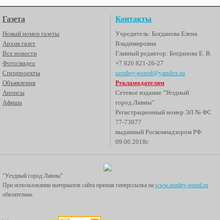
Газета
Контакты
Новый номер газеты
Учредитель: Богданова Елена
Архив газет
Владимировна
Все новости
Главный редактор: Богданова Е. В.
Фото/видео
+7 920 821-26-27
Спецпроекты
uezdny-gorod@yandex.ru
Объявления
Рекламодателям
Анонсы
Сетевое издание "Уездный
Афиша
город.Ливны"
Регистрационный номер ЭЛ № ФС
77-73077
выданный Роскомнадзором РФ
09.06.2018г.
"Уездный город Ливны"
При использовании материалов сайта прямая гиперссылка на
www.uezdny-gorod.ru
обязательна.