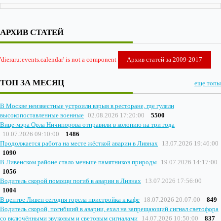
АРХИВ СТАТЕЙ
'dieraru:events.calendar' is not a component
Архив статей за 2009-2017
ТОП ЗА МЕСЯЦ
еще топы
В Москве неизвестные устроили взрыв в ресторане, где гуляли
высокопоставленные военные
02.08.2026 17:20:00
5500
Вице-мэра Орла Ничипорова отправили в колонию на три года
10.07.2026 09:10:00
1486
Продолжается работа на месте жёсткой аварии в Ливнах
13.07.2026 19:46:00
1090
В Ливенском районе стало меньше памятников природы
19.07.2026 14:17:00
1056
Водитель скорой помощи погиб в аварии в Ливнах
13.07.2026 17:56:00
1004
В центре Ливен сегодня горела пристройка к кафе
18.07.2026 20:07:00
849
Водитель скорой, погибший в аварии, ехал на запрещающий сигнал светофора
со включёнными звуковым и световым сигналами
14.07.2026 10:50:00
837