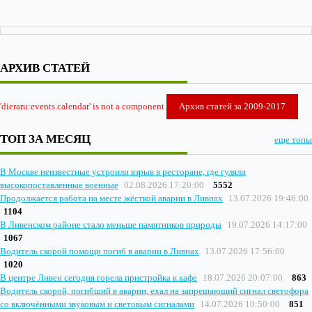
АРХИВ СТАТЕЙ
'dieraru:events.calendar' is not a component
Архив статей за 2009-2017
ТОП ЗА МЕСЯЦ
еще топы
В Москве неизвестные устроили взрыв в ресторане, где гуляли
высокопоставленные военные
02.08.2026 17:20:00
5552
Продолжается работа на месте жёсткой аварии в Ливнах
13.07.2026 19:46:00
1104
В Ливенском районе стало меньше памятников природы
19.07.2026 14:17:00
1067
Водитель скорой помощи погиб в аварии в Ливнах
13.07.2026 17:56:00
1020
В центре Ливен сегодня горела пристройка к кафе
18.07.2026 20:07:00
863
Водитель скорой, погибший в аварии, ехал на запрещающий сигнал светофора
со включёнными звуковым и световым сигналами
14.07.2026 10:50:00
851