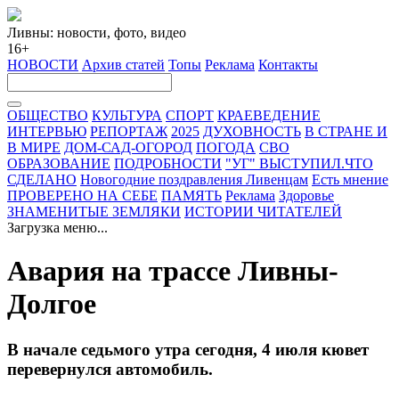
Ливны: новости, фото, видео
16+
НОВОСТИ
Архив статей
Топы
Реклама
Контакты
ОБЩЕСТВО
КУЛЬТУРА
СПОРТ
КРАЕВЕДЕНИЕ
ИНТЕРВЬЮ
РЕПОРТАЖ
2025
ДУХОВНОСТЬ
В СТРАНЕ И
В МИРЕ
ДОМ-САД-ОГОРОД
ПОГОДА
СВО
ОБРАЗОВАНИЕ
ПОДРОБНОСТИ
"УГ" ВЫСТУПИЛ.ЧТО
СДЕЛАНО
Новогодние поздравления Ливенцам
Есть мнение
ПРОВЕРЕНО НА СЕБЕ
ПАМЯТЬ
Реклама
Здоровье
ЗНАМЕНИТЫЕ ЗЕМЛЯКИ
ИСТОРИИ ЧИТАТЕЛЕЙ
Загрузка меню...
Авария на трассе Ливны-
Долгое
В начале седьмого утра сегодня, 4 июля кювет
перевернулся автомобиль.