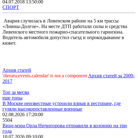
04.07.2018 13:50:00
СПОРТ
Авария случилась в Ливенском районе на 5 км трассы
«Ливны-Долгое». На месте ДТП работали силы и средства
Ливенского местного пожарно-спасательного гарнизона.
Водитель автомобиля допустил съезд и опрокидывание в
кювет.
Архив статей
'dieraru:events.calendar' is not a component
Архив статей за 2009-
2017
Топ за месяц
еще топы
В Москве неизвестные устроили взрыв в ресторане, где
гуляли высокопоставленные военные
02.08.2026 17:20:00
5504
Вице-мэра Орла Ничипорова отправили в колонию на три
года
10.07.2026 09:10:00