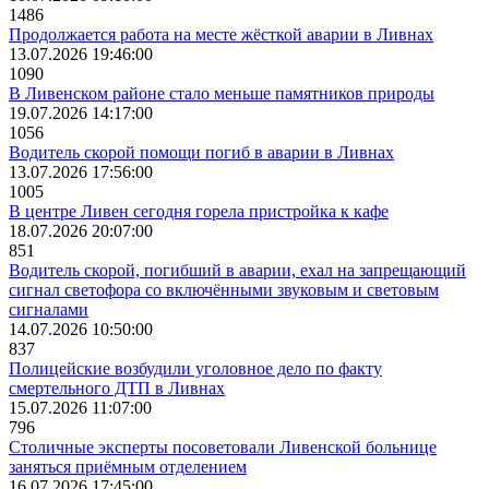
1486
Продолжается работа на месте жёсткой аварии в Ливнах
13.07.2026 19:46:00
1090
В Ливенском районе стало меньше памятников природы
19.07.2026 14:17:00
1056
Водитель скорой помощи погиб в аварии в Ливнах
13.07.2026 17:56:00
1005
В центре Ливен сегодня горела пристройка к кафе
18.07.2026 20:07:00
851
Водитель скорой, погибший в аварии, ехал на запрещающий
сигнал светофора со включёнными звуковым и световым
сигналами
14.07.2026 10:50:00
837
Полицейские возбудили уголовное дело по факту
смертельного ДТП в Ливнах
15.07.2026 11:07:00
796
Столичные эксперты посоветовали Ливенской больнице
заняться приёмным отделением
16.07.2026 17:45:00