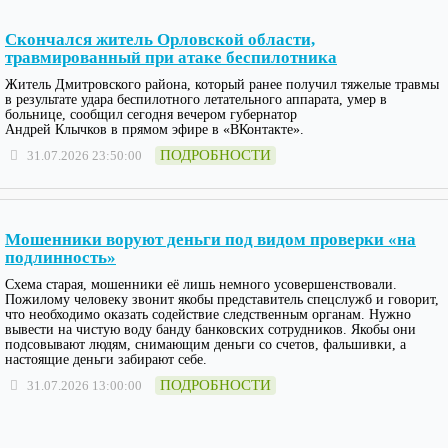
Скончался житель Орловской области,
травмированный при атаке беспилотника
Житель Дмитровского района, который ранее получил тяжелые травмы
в результате удара беспилотного летательного аппарата, умер в
больнице, сообщил сегодня вечером губернатор
Андрей Клычков в прямом эфире в «ВКонтакте».
ПОДРОБНОСТИ
31.07.2026 23:50:00
Мошенники воруют деньги под видом проверки «на
подлинность»
Схема старая, мошенники её лишь немного усовершенствовали.
Пожилому человеку звонит якобы представитель спецслужб и говорит,
что необходимо оказать содействие следственным органам. Нужно
вывести на чистую воду банду банковских сотрудников. Якобы они
подсовывают людям, снимающим деньги со счетов, фальшивки, а
настоящие деньги забирают себе.
ПОДРОБНОСТИ
31.07.2026 13:00:00