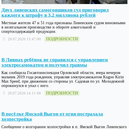
Двух ливенских самогонщиков суд приговорил
каждого к штрафу в 3,2 миллиона рублей
Местные жители 47 и 51 года признаны Ливенским судом виновными
в нелегальном производстве и обороте алкогольной и
спиртосодержащей продукции.
ПОДРОБНОСТИ
29.07.2026 15:47:00
В Ливнах ребёнок не справился с управлением
электросамокатом и получил травмы
Как сообщила Госавтоинспекция Орловской области, вчера вечером
мальчик 2019 года рождения, управляя электросамокатом Kugoo Kirin
Max Speed, при движении со стороны ул. Садовая по ул. Молодежной
опрокинулся и упал с него.
ПОДРОБНОСТИ
29.07.2026 14:11:00
В посёлке Ямской Выгон от огня пострадала
хозпостройка
Сообщение о возгорании хозпостройки в п. Ямской Выгон Ливенского