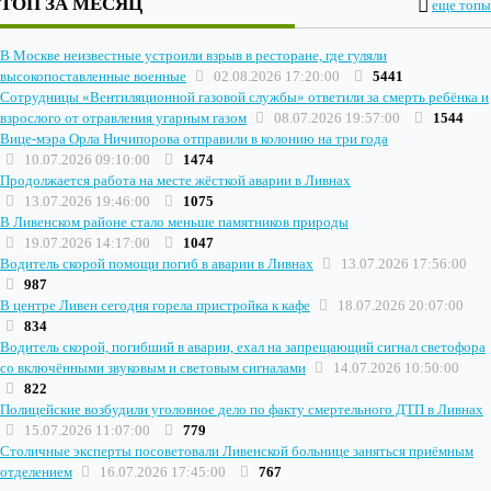
ТОП ЗА МЕСЯЦ
еще топы
В Москве неизвестные устроили взрыв в ресторане, где гуляли
высокопоставленные военные
02.08.2026 17:20:00
5441
Сотрудницы «Вентиляционной газовой службы» ответили за смерть ребёнка и
взрослого от отравления угарным газом
08.07.2026 19:57:00
1544
Вице-мэра Орла Ничипорова отправили в колонию на три года
10.07.2026 09:10:00
1474
Продолжается работа на месте жёсткой аварии в Ливнах
13.07.2026 19:46:00
1075
В Ливенском районе стало меньше памятников природы
19.07.2026 14:17:00
1047
Водитель скорой помощи погиб в аварии в Ливнах
13.07.2026 17:56:00
987
В центре Ливен сегодня горела пристройка к кафе
18.07.2026 20:07:00
834
Водитель скорой, погибший в аварии, ехал на запрещающий сигнал светофора
со включёнными звуковым и световым сигналами
14.07.2026 10:50:00
822
Полицейские возбудили уголовное дело по факту смертельного ДТП в Ливнах
15.07.2026 11:07:00
779
Столичные эксперты посоветовали Ливенской больнице заняться приёмным
отделением
16.07.2026 17:45:00
767