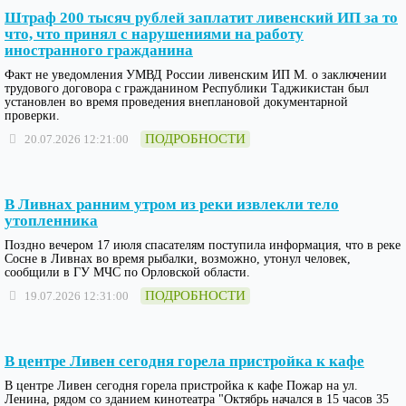
Штраф 200 тысяч рублей заплатит ливенский ИП за то
что, что принял с нарушениями на работу
иностранного гражданина
Факт не уведомления УМВД России ливенским ИП М. о заключении
трудового договора с гражданином Республики Таджикистан был
установлен во время проведения внеплановой документарной
проверки.
ПОДРОБНОСТИ
20.07.2026 12:21:00
В Ливнах ранним утром из реки извлекли тело
утопленника
Поздно вечером 17 июля спасателям поступила информация, что в реке
Сосне в Ливнах во время рыбалки, возможно, утонул человек,
сообщили в ГУ МЧС по Орловской области.
ПОДРОБНОСТИ
19.07.2026 12:31:00
В центре Ливен сегодня горела пристройка к кафе
В центре Ливен сегодня горела пристройка к кафе Пожар на ул.
Ленина, рядом со зданием кинотеатра "Октябрь начался в 15 часов 35