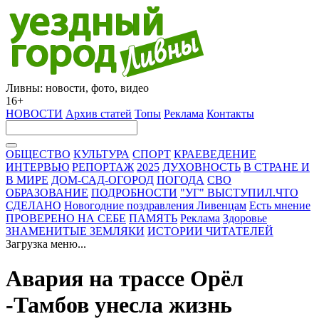
Ливны: новости, фото, видео
16+
НОВОСТИ
Архив статей
Топы
Реклама
Контакты
ОБЩЕСТВО
КУЛЬТУРА
СПОРТ
КРАЕВЕДЕНИЕ
ИНТЕРВЬЮ
РЕПОРТАЖ
2025
ДУХОВНОСТЬ
В СТРАНЕ И
В МИРЕ
ДОМ-САД-ОГОРОД
ПОГОДА
СВО
ОБРАЗОВАНИЕ
ПОДРОБНОСТИ
"УГ" ВЫСТУПИЛ.ЧТО
СДЕЛАНО
Новогодние поздравления Ливенцам
Есть мнение
ПРОВЕРЕНО НА СЕБЕ
ПАМЯТЬ
Реклама
Здоровье
ЗНАМЕНИТЫЕ ЗЕМЛЯКИ
ИСТОРИИ ЧИТАТЕЛЕЙ
Загрузка меню...
Авария на трассе Орёл
-Тамбов унесла жизнь