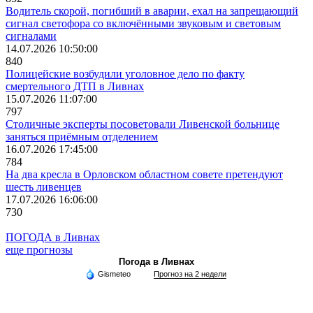
Водитель скорой, погибший в аварии, ехал на запрещающий
сигнал светофора со включёнными звуковым и световым
сигналами
14.07.2026 10:50:00
840
Полицейские возбудили уголовное дело по факту
смертельного ДТП в Ливнах
15.07.2026 11:07:00
797
Столичные эксперты посоветовали Ливенской больнице
заняться приёмным отделением
16.07.2026 17:45:00
784
На два кресла в Орловском областном совете претендуют
шесть ливенцев
17.07.2026 16:06:00
730
ПОГОДА в Ливнах
еще прогнозы
Погода в Ливнах
Gismeteo
Прогноз на 2 недели