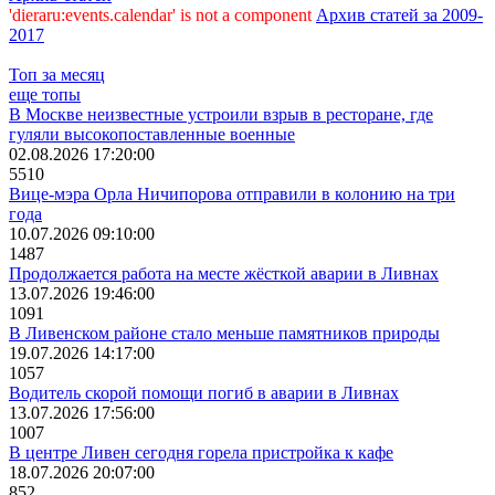
'dieraru:events.calendar' is not a component
Архив статей за 2009-
2017
Топ за месяц
еще топы
В Москве неизвестные устроили взрыв в ресторане, где
гуляли высокопоставленные военные
02.08.2026 17:20:00
5510
Вице-мэра Орла Ничипорова отправили в колонию на три
года
10.07.2026 09:10:00
1487
Продолжается работа на месте жёсткой аварии в Ливнах
13.07.2026 19:46:00
1091
В Ливенском районе стало меньше памятников природы
19.07.2026 14:17:00
1057
Водитель скорой помощи погиб в аварии в Ливнах
13.07.2026 17:56:00
1007
В центре Ливен сегодня горела пристройка к кафе
18.07.2026 20:07:00
852