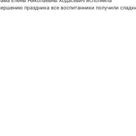
рама Елены Николаевны Ходасевич исполнила
вершению праздника все воспитанники получили сладк