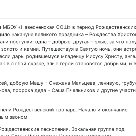
ии МБОУ «Навесненская СОШ» в период Рождественски
дило накануне великого праздника – Рождества Христо
и поступки: одна – добрые, другая – злые, за что пол
: золото и камни. Путешествуя в Святую ночь, они вст
несли дары родившемуся младенцу Иисусу Христу, анге
ак в любой сказке, злые герои становятся добрыми, и 
жей, добрую Машу – Снежана Мальцева, ленивую, груб
ова, пророка деда – Саша Пчельников и другие участ
спели Рождественский тропарь. Начало и окончание
ным звоном.
ождественские песнопения. Вокальная группа под