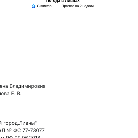
Погода в Ливнах
Gismeteo
Прогноз на 2 недели
лена Владимировна
ова Е. В.
й город.Ливны"
ЭЛ № ФС 77-73077
 РФ 09.06.2018г.