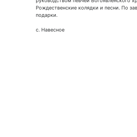
руководством певчей Богоявленского х
Рождественские колядки и песни. По за
подарки.
с. Навесное