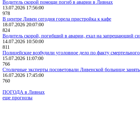
Водитель скорой помощи погиб в аварии в Ливнах
13.07.2026 17:56:00
978
В центре Ливен сегодня горела пристройка к кафе
18.07.2026 20:07:00
824
Водитель скорой, погибший в аварии, ехал на запрещающий с
14.07.2026 10:50:00
811
Полицейские возбудили уголовное дело по факту смертельног
15.07.2026 11:07:00
766
Столичные эксперты посоветовали Ливенской больнице занят
16.07.2026 17:45:00
760
ПОГОДА в Ливнах
еще прогнозы