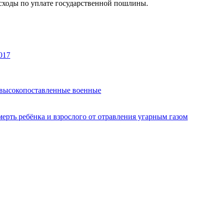
асходы по уплате государственной пошлины.
017
и высокопоставленные военные
рть ребёнка и взрослого от отравления угарным газом