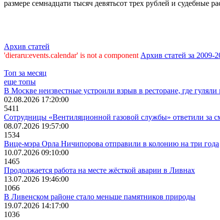
размере семнадцати тысяч девятьсот трех рублей и судебные р
Архив статей
'dieraru:events.calendar' is not a component
Архив статей за 2009-2
Топ за месяц
еще топы
В Москве неизвестные устроили взрыв в ресторане, где гулял
02.08.2026 17:20:00
5411
Сотрудницы «Вентиляционной газовой службы» ответили за сме
08.07.2026 19:57:00
1534
Вице-мэра Орла Ничипорова отправили в колонию на три года
10.07.2026 09:10:00
1465
Продолжается работа на месте жёсткой аварии в Ливнах
13.07.2026 19:46:00
1066
В Ливенском районе стало меньше памятников природы
19.07.2026 14:17:00
1036