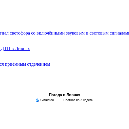
игнал светофора со включёнными звуковым и световым сигналам
о ДТП в Ливнах
ься приёмным отделением
Погода в Ливнах
Gismeteo
Прогноз на 2 недели