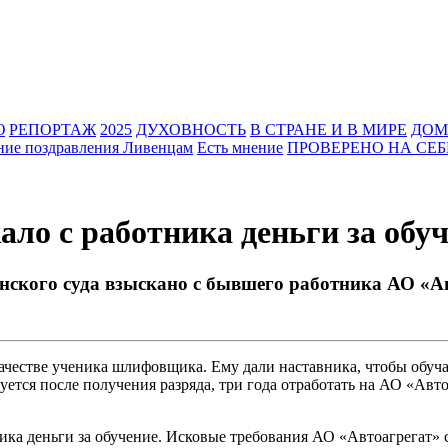
Ю
РЕПОРТАЖ
2025
ДУХОВНОСТЬ
В СТРАНЕ И В МИРЕ
ДОМ
ние поздравления Ливенцам
Есть мнение
ПРОВЕРЕНО НА СЕБ
ло с работника деньги за обу
нского суда взыскано с бывшего работника АО «Ав
ачестве ученика шлифовщика. Ему дали наставника, чтобы обуча
язуется после получения разряда, три года отработать на АО «Ав
ка деньги за обучение. Исковые требования АО «Автоагрегат» су