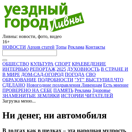
Ливны: новости, фото, видео
16+
НОВОСТИ
Архив статей
Топы
Реклама
Контакты
ОБЩЕСТВО
КУЛЬТУРА
СПОРТ
КРАЕВЕДЕНИЕ
ИНТЕРВЬЮ
РЕПОРТАЖ
2025
ДУХОВНОСТЬ
В СТРАНЕ И
В МИРЕ
ДОМ-САД-ОГОРОД
ПОГОДА
СВО
ОБРАЗОВАНИЕ
ПОДРОБНОСТИ
"УГ" ВЫСТУПИЛ.ЧТО
СДЕЛАНО
Новогодние поздравления Ливенцам
Есть мнение
ПРОВЕРЕНО НА СЕБЕ
ПАМЯТЬ
Реклама
Здоровье
ЗНАМЕНИТЫЕ ЗЕМЛЯКИ
ИСТОРИИ ЧИТАТЕЛЕЙ
Загрузка меню...
Ни денег, ни автомобиля
В долгах как в шелках – эта народная мудрость