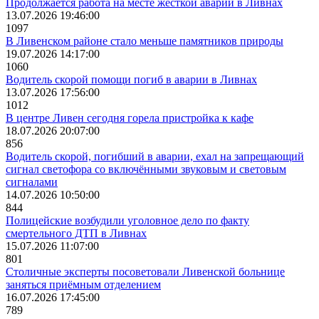
Продолжается работа на месте жёсткой аварии в Ливнах
13.07.2026 19:46:00
1097
В Ливенском районе стало меньше памятников природы
19.07.2026 14:17:00
1060
Водитель скорой помощи погиб в аварии в Ливнах
13.07.2026 17:56:00
1012
В центре Ливен сегодня горела пристройка к кафе
18.07.2026 20:07:00
856
Водитель скорой, погибший в аварии, ехал на запрещающий
сигнал светофора со включёнными звуковым и световым
сигналами
14.07.2026 10:50:00
844
Полицейские возбудили уголовное дело по факту
смертельного ДТП в Ливнах
15.07.2026 11:07:00
801
Столичные эксперты посоветовали Ливенской больнице
заняться приёмным отделением
16.07.2026 17:45:00
789