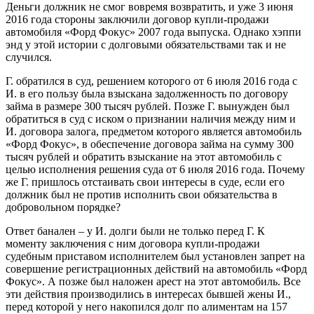
Деньги должник не смог вовремя возвратить, и уже 3 июня
2016 года стороны заключили договор купли-продажи
автомобиля «Форд Фокус» 2007 года выпуска. Однако хэппи
энд у этой истории с долговыми обязательствами так и не
случился.
Г. обратился в суд, решением которого от 6 июля 2016 года с
И. в его пользу была взыскана задолженность по договору
займа в размере 300 тысяч рублей. Позже Г. вынужден был
обратиться в суд с иском о признании наличия между ним и
И. договора залога, предметом которого является автомобиль
«Форд Фокус», в обеспечение договора займа на сумму 300
тысяч рублей и обратить взыскание на этот автомобиль с
целью исполнения решения суда от 6 июля 2016 года. Почему
же Г. пришлось отстаивать свои интересы в суде, если его
должник был не против исполнить свои обязательства в
добровольном порядке?
Ответ банален – у И. долги были не только перед Г. К
моменту заключения с ним договора купли-продажи
судебным приставом исполнителем был установлен запрет на
совершение регистрационных действий на автомобиль «Форд
Фокус». А позже был наложен арест на этот автомобиль. Все
эти действия производились в интересах бывшей жены И.,
перед которой у него накопился долг по алиментам на 157