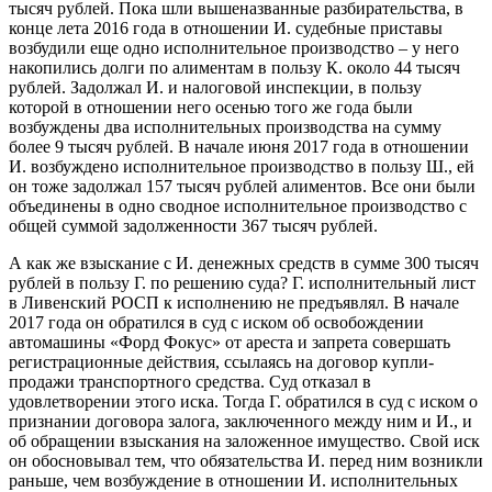
тысяч рублей. Пока шли вышеназванные разбирательства, в
конце лета 2016 года в отношении И. судебные приставы
возбудили еще одно исполнительное производство – у него
накопились долги по алиментам в пользу К. около 44 тысяч
рублей. Задолжал И. и налоговой инспекции, в пользу
которой в отношении него осенью того же года были
возбуждены два исполнительных производства на сумму
более 9 тысяч рублей. В начале июня 2017 года в отношении
И. возбуждено исполнительное производство в пользу Ш., ей
он тоже задолжал 157 тысяч рублей алиментов. Все они были
объединены в одно сводное исполнительное производство с
общей суммой задолженности 367 тысяч рублей.
А как же взыскание с И. денежных средств в сумме 300 тысяч
рублей в пользу Г. по решению суда? Г. исполнительный лист
в Ливенский РОСП к исполнению не предъявлял. В начале
2017 года он обратился в суд с иском об освобождении
автомашины «Форд Фокус» от ареста и запрета совершать
регистрационные действия, ссылаясь на договор купли-
продажи транспортного средства. Суд отказал в
удовлетворении этого иска. Тогда Г. обратился в суд с иском о
признании договора залога, заключенного между ним и И., и
об обращении взыскания на заложенное имущество. Свой иск
он обосновывал тем, что обязательства И. перед ним возникли
раньше, чем возбуждение в отношении И. исполнительных