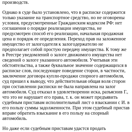
производств.
Однако в суде было установлено, что в расписке содержится
только указание на транспортное средство, но не оговорены
условия, предусмотренные Гражданским кодексом РФ: нет
соглашения о порядке реализации имущества, не
предусмотрен способ его реализации, начальная продажная
цена и порядок ее определения. Переход прав на заложенное
имущество от залогодателя к залогодержателю не
предполагает собой простую передачу имущества. К тому же
в Реестре уведомлений о залоге движимого имущества нет
сведений о залоге указанного автомобиля. Учитывая эти
обстоятельства, а также буквальное значение содержащихся в
расписке слов, последующее поведение сторон, в частности,
заключение договора купли-продажи спорного автомобиля,
суд пришел к выводу, что действительная общая воля сторон
при составлении расписки не была направлена на залог
автомобиля. Суд отказал в удовлетворении иска, разъяснив Г.,
что это не нарушает его права, т. к. он может предъявить
судебным приставам исполнительный лист о взыскании с И. в
его пользу суммы задолженности. При этом судебный пристав
вправе обратить взыскание в его пользу на спорный
автомобиль.
Но даже если судебным приставам удастся продать