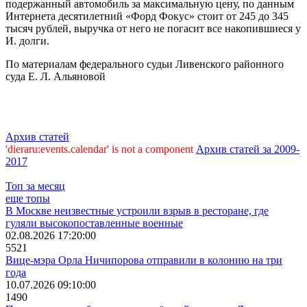
подержанный автомобиль за максимальную цену, по данным
Интернета десятилетний «Форд Фокус» стоит от 245 до 345
тысяч рублей, выручка от него не погасит все накопившиеся у
И. долги.
По материалам федерального судьи Ливенского районного
суда Е. Л. Альяновой
Архив статей
'dieraru:events.calendar' is not a component
Архив статей за 2009-
2017
Топ за месяц
еще топы
В Москве неизвестные устроили взрыв в ресторане, где
гуляли высокопоставленные военные
02.08.2026 17:20:00
5521
Вице-мэра Орла Ничипорова отправили в колонию на три
года
10.07.2026 09:10:00
1490