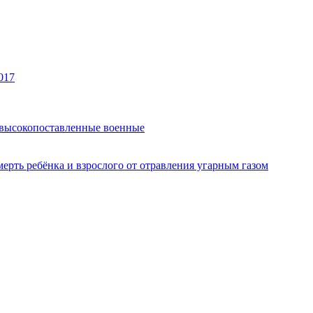
017
и высокопоставленные военные
рть ребёнка и взрослого от отравления угарным газом