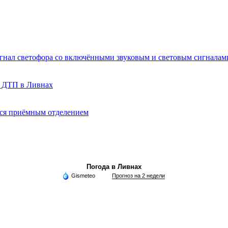
игнал светофора со включёнными звуковым и световым сигналам
о ДТП в Ливнах
ься приёмным отделением
Погода в Ливнах
Gismeteo
Прогноз на 2 недели