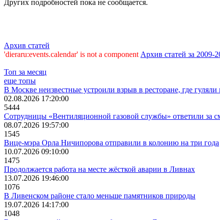
Других подробностей пока не сообщается.
Архив статей
'dieraru:events.calendar' is not a component
Архив статей за 2009-2
Топ за месяц
еще топы
В Москве неизвестные устроили взрыв в ресторане, где гулял
02.08.2026 17:20:00
5444
Сотрудницы «Вентиляционной газовой службы» ответили за сме
08.07.2026 19:57:00
1545
Вице-мэра Орла Ничипорова отправили в колонию на три года
10.07.2026 09:10:00
1475
Продолжается работа на месте жёсткой аварии в Ливнах
13.07.2026 19:46:00
1076
В Ливенском районе стало меньше памятников природы
19.07.2026 14:17:00
1048