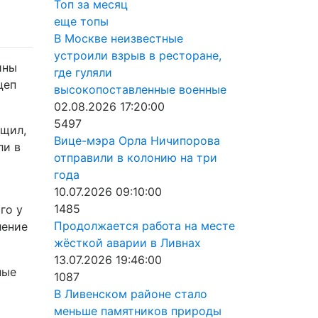
Топ за месяц
еще топы
В Москве неизвестные
устроили взрыв в ресторане,
ины
где гуляли
цеп
высокопоставленные военные
02.08.2026 17:20:00
5497
бщил,
Вице-мэра Орла Ничипорова
ли в
отправили в колонию на три
года
10.07.2026 09:10:00
1485
го у
Продолжается работа на месте
ление
жёсткой аварии в Ливнах
13.07.2026 19:46:00
ные
1087
В Ливенском районе стало
меньше памятников природы