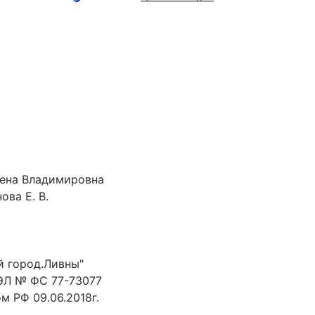
лена Владимировна
ова Е. В.
й город.Ливны"
ЭЛ № ФС 77-73077
 РФ 09.06.2018г.