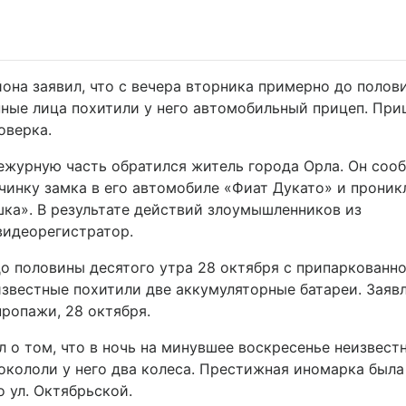
йона заявил, что с вечера вторника примерно до полов
ные лица похитили у него автомобильный прицеп. При
оверка.
дежурную часть обратился житель города Орла. Он соо
чинку замка в его автомобиле «Фиат Дукато» и проник
шка». В результате действий злоумышленников из
видеорегистратор.
до половины десятого утра 28 октября с припаркованно
известные похитили две аккумуляторные батареи. Заяв
пропажи, 28 октября.
 о том, что в ночь на минувшее воскресенье неизвест
кололи у него два колеса. Престижная иномарка была
 ул. Октябрьской.