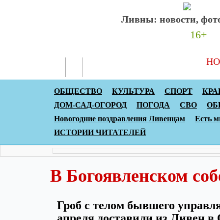
Ливны: новости, фото
16+
НО
ОБЩЕСТВО
КУЛЬТУРА
СПОРТ
КРА
ДОМ-САД-ОГОРОД
ПОГОДА
СВО
ОБ
Новогодние поздравления Ливенцам
Есть м
ИСТОРИИ ЧИТАТЕЛЕЙ
В Богоявленском со
Гроб с телом бывшего управл
апреля доставили из Ливен в