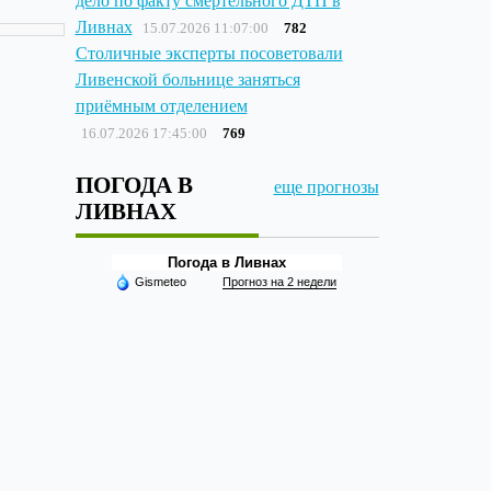
дело по факту смертельного ДТП в
Ливнах
15.07.2026 11:07:00
782
Столичные эксперты посоветовали
Ливенской больнице заняться
приёмным отделением
16.07.2026 17:45:00
769
ПОГОДА В
еще прогнозы
ЛИВНАХ
Погода в Ливнах
Gismeteo
Прогноз на 2 недели