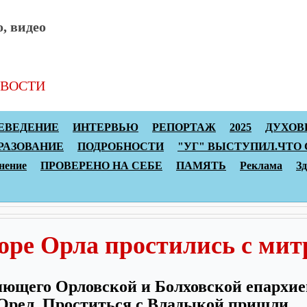
, видео
ВОСТИ
Архив статей
Топы
Реклама
К
ЕВЕДЕНИЕ
ИНТЕРВЬЮ
РЕПОРТАЖ
2025
ДУХОВ
РАЗОВАНИЕ
ПОДРОБНОСТИ
"УГ" ВЫСТУПИЛ.ЧТО
нение
ПРОВЕРЕНО НА СЕБЕ
ПАМЯТЬ
Реклама
З
боре Орла простились с ми
яющего Орловской и Болховской епархие
 Орел. Проститься с Владыкой пришли