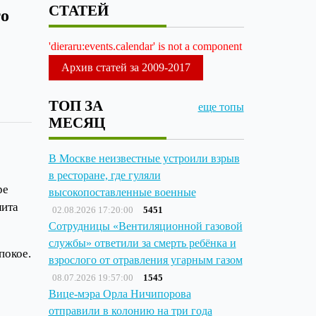
СТАТЕЙ
то
'dieraru:events.calendar' is not a component
Архив статей за 2009-2017
ТОП ЗА
еще топы
МЕСЯЦ
В Москве неизвестные устроили взрыв
в ресторане, где гуляли
ре
высокопоставленные военные
лита
02.08.2026 17:20:00
5451
Сотрудницы «Вентиляционной газовой
службы» ответили за смерть ребёнка и
покое.
взрослого от отравления угарным газом
08.07.2026 19:57:00
1545
Вице-мэра Орла Ничипорова
отправили в колонию на три года