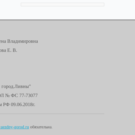
лена Владимировна
ва Е. В.
й город.Ливны"
ЭЛ № ФС 77-73077
 РФ 09.06.2018г.
uezdny-gorod.ru
обязательна.