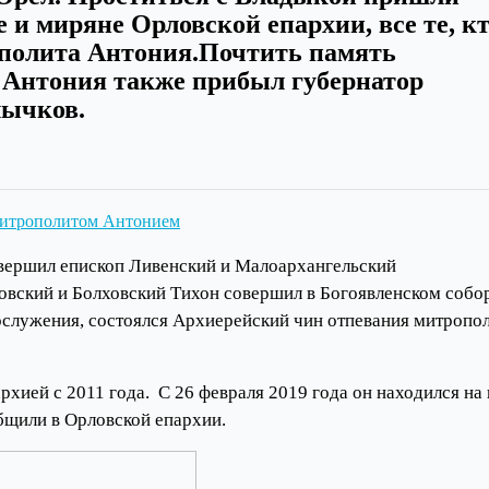
и миряне Орловской епархии, все те, к
ополита Антония.Почтить память
 Антония также прибыл губернатор
лычков.
вершил епископ Ливенский и Малоархангельский
овский и Болховский Тихон совершил в Богоявленском собо
служения, состоялся Архиерейский чин отпевания митропо
хией с 2011 года. С 26 февраля 2019 года он находился на 
общили в Орловской епархии.