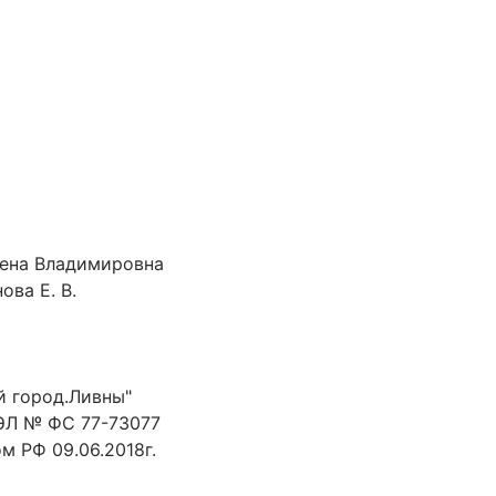
лена Владимировна
ова Е. В.
й город.Ливны"
ЭЛ № ФС 77-73077
 РФ 09.06.2018г.