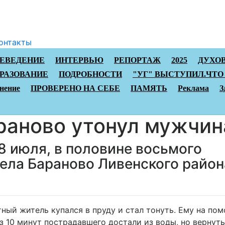
онтакты
АЕВЕДЕНИЕ
ИНТЕРВЬЮ
РЕПОРТАЖ
2025
ДУХО
РАЗОВАНИЕ
ПОДРОБНОСТИ
"УГ" ВЫСТУПИЛ.ЧТО
нение
ПРОВЕРЕНО НА СЕБЕ
ПАМЯТЬ
Реклама
З
араново утонул мужчин
8 июля, в половине восьмого
села Бараново Ливенского район
ный житель купался в пруду и стал тонуть. Ему на по
 10 минут пострадавшего достали из воды, но вернуть